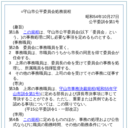
○守山市公平委員会処務規程
昭和54年10月27日
公平委訓令第1号
(趣旨)
第1条
この規程
は、守山市公平委員会
(以下「委員会」とい
う。)
の事務処理に関し必要な事項を定めるものとする。
(事務職員)
第2条
委員会に事務職員を置く。
2
事務職員は、市職員のうちから市長の同意を得て委員会が
任命する。
3
上席の事務職員は、委員長の命を受けて委員会の事務を処
理し、所属職員を指揮監督する。
4
その他の事務職員は、上司の命を受けてその事務に従事す
る。
(専決)
第3条
上席の事務職員は、
守山市事務決裁規程
(昭和55年守
山市訓令第1号)
に定める部長および課長専決事項に準じて
専決することができる。
ただし、重要または異例であると
認める事項については、この限りでない。
(平15公平委訓令1・一部改正)
(準用)
第4条
この規程
に定めるもののほか、事務の処理および公告
式ならびに職員の勤務時間、その他の勤務条件について