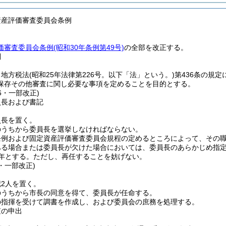
資産評価審査委員会条例
審査委員会条例(昭和30年条例第49号)
の全部を改正する。
則
、地方税法
(昭和25年法律第226号。以下「法」という。)
第436条の規
保存その他審査に関し必要な事項を定めることを目的とする。
16・一部改正)
員長および書記
員長を置く。
のうちから委員長を選挙しなければならない。
条例および固定資産評価審査委員会規程の定めるところによって、その
ある場合または委員長が欠けた場合においては、委員長のあらかじめ指
年とする。
ただし、再任することを妨げない。
3・一部改正)
2人を置く。
のうちから市長の同意を得て、委員長が任命する。
の指揮を受けて調書を作成し、および委員会の庶務を処理する。
査の申出