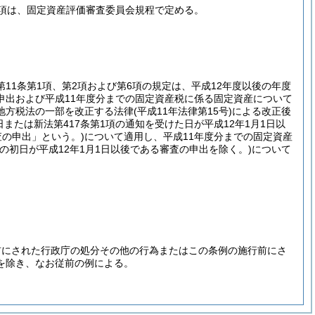
項は、固定資産評価審査委員会規程で定める。
11条第1項、第2項および第6項の規定は、平成12年度以後の年度
申出および平成11年度分までの固定資産税に係る固定資産について
地方税法の一部を改正する法律
(平成11年法律第15号)
による改正後
日または新法第417条第1項の通知を受けた日が平成12年1月1日以
査の申出」という。)
について適用し、平成11年度分までの固定資産
間の初日が平成12年1月1日以後である審査の申出を除く。)
について
前にされた行政庁の処分その他の行為またはこの条例の施行前にさ
を除き、なお従前の例による。