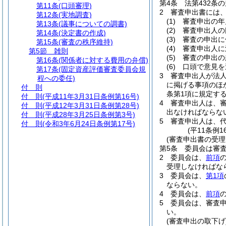
第4条
法第432条
第11条
(口頭審理)
2
審査申出書には
第12条
(実地調査)
(1)
審査申出の年
第13条
(議事についての調書)
(2)
審査申出人の
第14条
(決定書の作成)
(3)
審査の申出に
第15条
(審査の秩序維持)
(4)
審査申出人に
第5節
雑則
(5)
審査の申出の
第16条
(関係者に対する費用の弁償)
(6)
口頭で意見を
第17条
(固定資産評価審査委員会規
3
審査申出人が法
程への委任)
に掲げる事項のほ
付 則
条第1項に規定す
付 則
(平成11年3月31日条例第16号)
4
審査申出人は、
付 則
(平成12年3月31日条例第28号)
出なければならな
付 則
(平成28年3月25日条例第3号)
5
審査申出人は、
付 則
(令和3年6月24日条例第17号)
(平11条例
(審査申出書の受理
第5条
委員会は審
2
委員会は、
前項
受理しなければな
3
委員会は、
第1項
ならない。
4
委員会は、
前項
5
委員会は、審査
い。
(審査申出の取下げ