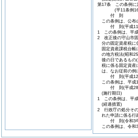
第17条
この条例に
(平11条例
付
則
この条例は、公布
付
則
(平成1
1
この条例は、平成
2
改正後の守山市固
分の固定資産税に
固定資産課税台帳
の地方税法
(昭和
後の日であるもの
税に係る固定資産
は、なお従前の例
付
則
(平成1
この条例は、平成1
付
則
(平成2
(施行期日)
1
この条例は、平成
(経過措置)
2
行政庁の処分そ
れた申請に係る行
付
則
(令和3
この条例は、令和