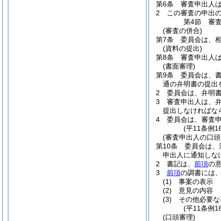
第6条
審査申出人
2
この審査の申出
第4節
審
(審査の併合)
第7条
委員会は、
(資料の提出)
第8条
審査申出人
(書面審理)
第9条
委員会は、
通の弁明書の提出
2
委員会は、弁明
3
審査申出人は、
提出しなければな
4
委員会は、審査
(平11条例
(審査申出人の口頭
第10条
委員会は、
申出人に通知しな
2
書記は、
前項
の
3
前項
の調書には
(1)
事案の表示
(2)
意見の内容
(3)
その他必要な
(平11条例
(口頭審理)