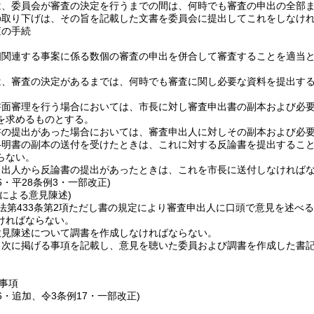
は、委員会が審査の決定を行うまでの間は、何時でも審査の申出の全部
の取り下げは、その旨を記載した文書を委員会に提出してこれをしなけ
査の手続
相関連する事案に係る数個の審査の申出を併合して審査することを適当
は、審査の決定があるまでは、何時でも審査に関し必要な資料を提出す
書面審理を行う場合においては、市長に対し審査申出書の副本および必要
を求めるものとする。
書の提出があった場合においては、審査申出人に対しその副本および必
弁明書の副本の送付を受けたときは、これに対する反論書を提出するこ
らない。
申出人から反論書の提出があったときは、これを市長に送付しなければ
16・平28条例3・一部改正)
による意見陳述)
法第433条第2項ただし書の規定により審査申出人に口頭で意見を述べ
ければならない。
意見陳述について調書を作成しなければならない。
、次に掲げる事項を記載し、意見を聴いた委員および調書を作成した書
事項
16・追加、令3条例17・一部改正)