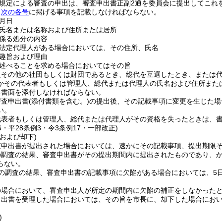
の規定による審査の申出は、審査申出書正副2通を委員会に提出してこれ
、
次の各号
に掲げる事項を記載しなければならない。
月日
氏名または名称および住所または居所
係る処分の内容
法定代理人がある場合においては、その住所、氏名
趣旨および理由
述べることを求める場合においてはその旨
人その他の社団もしくは財団であるとき、総代を互選したとき、または
かその代表者もしくは管理人、総代または代理人の氏名および住所また
る書面を添付しなければならない。
審査申出書
(添付書類を含む。)
の提出後、その記載事項に変更を生じた場
い。
代表者もしくは管理人、総代または代理人がその資格を失ったときは、
16・平28条例3・令3条例17・一部改正)
および却下)
査申出書が提出された場合においては、速かにその記載事項、提出期限
の調査の結果、審査申出書がその提出期間内に提出されたものであり、
らない。
の調査の結果、審査申出書の記載事項に欠陥がある場合においては、5
の場合において、審査申出人が所定の期間内に欠陥の補正をしなかった
申出書を受理した場合においては、その旨を市長に、却下した場合にお
)