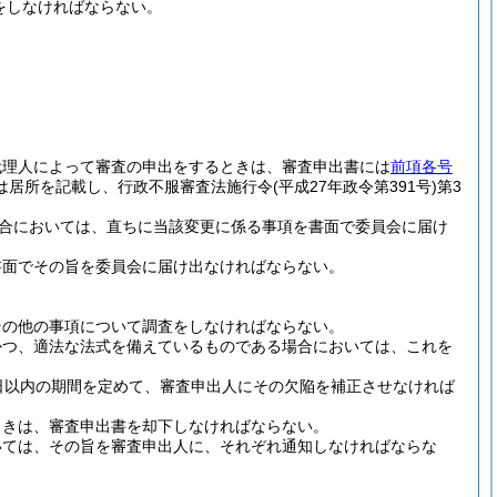
をしなければならない。
代理人によって審査の申出をするときは、審査申出書には
前項各号
は居所を記載し、行政不服審査法施行令
(平成27年政令第391号)
第3
合においては、直ちに当該変更に係る事項を書面で委員会に届け
書面でその旨を委員会に届け出なければならない。
その他の事項について調査をしなければならない。
かつ、適法な法式を備えているものである場合においては、これを
日以内の期間を定めて、審査申出人にその欠陥を補正させなければ
ときは、審査申出書を却下しなければならない。
いては、その旨を審査申出人に、それぞれ通知しなければならな