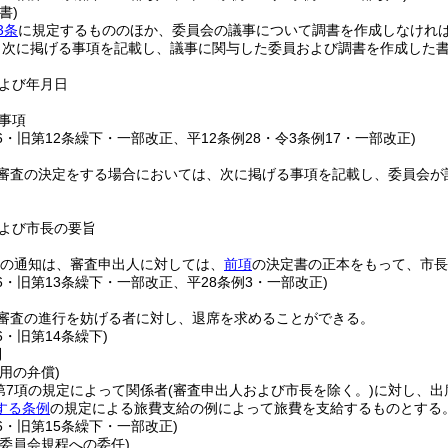
書)
3条
に規定するもののほか、委員会の議事について調書を作成しなけれ
、次に掲げる事項を記載し、議事に関与した委員および調書を作成した
よび年月日
事項
16・旧第12条繰下・一部改正、平12条例28・令3条例17・一部改正)
審査の決定をする場合においては、次に掲げる事項を記載し、委員会が
よび市長の要旨
2項の通知は、審査申出人に対しては、
前項
の決定書の正本をもって、市長
16・旧第13条繰下・一部改正、平28条例3・一部改正)
審査の進行を妨げる者に対し、退席を求めることができる。
6・旧第14条繰下)
則
用の弁償)
条第7項の規定によって関係者
(審査申出人および市長を除く。)
に対し、出
する条例
の規定による旅費支給の例によって旅費を支給するものとする
16・旧第15条繰下・一部改正)
委員会規程への委任)