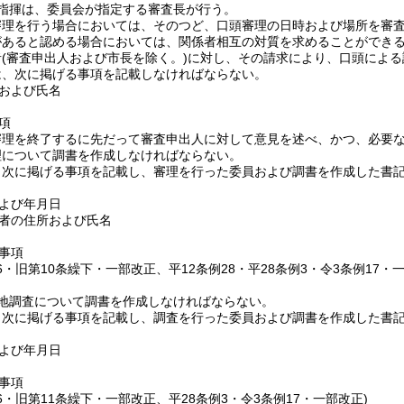
指揮は、委員会が指定する審査長が行う。
審理を行う場合においては、そのつど、口頭審理の日時および場所を審
があると認める場合においては、関係者相互の対質を求めることができ
者
(審査申出人および市長を除く。)
に対し、その請求により、口頭による
は、次に掲げる事項を記載しなければならない。
および氏名
項
審理を終了するに先だって審査申出人に対して意見を述べ、かつ、必要
理について調書を作成しなければならない。
、次に掲げる事項を記載し、審理を行った委員および調書を作成した書
よび年月日
者の住所および氏名
事項
16・旧第10条繰下・一部改正、平12条例28・平28条例3・令3条例17・
地調査について調書を作成しなければならない。
、次に掲げる事項を記載し、調査を行った委員および調書を作成した書
よび年月日
事項
16・旧第11条繰下・一部改正、平28条例3・令3条例17・一部改正)