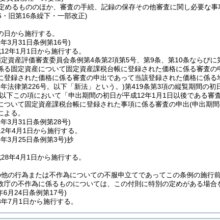
定めるもののほか、審査の手続、記録の保存その他審査に関し必要な事
16・旧第16条繰下・一部改正)
の日から施行する。
1年3月31日
条例第16号)
12年1月1日から施行する。
定資産評価審査委員会条例第4条第2項第5号、第9条、第10条ならびに第
係る固定資産について固定資産課税台帳に登録された価格に係る審査の
に登録された価格に係る審査の申出であって当該登録された価格に係る
25年法律第226号。以下「新法」という。)
第419条第3項の縦覧期間の初
(以下この項において「申出期間の初日が平成12年1月1日以後である審
について固定資産課税台帳に登録された事項に係る審査の申出
(申出期
による。
2年3月31日
条例第28号)
2年4月1日から施行する。
8年3月25日
条例第3号)
抄
28年4月1日から施行する。
の他の行為または不作為についての不服申立てであってこの条例の施行
政庁の不作為に係るものについては、この付則に特別の定めがある場合
年6月24日
条例第17号)
3年7月1日から施行する。