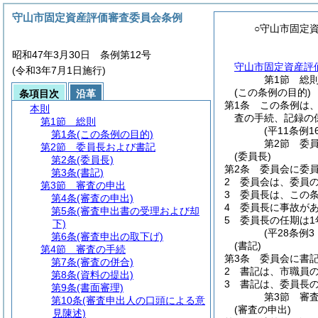
守山市固定資産評価審査委員会条例
○守山市固定
昭和47年3月30日 条例第12号
守山市固定資産評価
(令和3年7月1日施行)
第1節
総
(この条例の目的)
条項目次
沿革
第1条
この条例は
本則
査の手続、記録の
第1節
総則
(平11条例
第1条
(この条例の目的)
第2節
委
第2節
委員長および書記
(委員長)
第2条
(委員長)
第2条
委員会に委
第3条
(書記)
2
委員会は、委員
第3節
審査の申出
3
委員長は、この
第4条
(審査の申出)
4
委員長に事故が
第5条
(審査申出書の受理および却
5
委員長の任期は1
下)
(平28条例
第6条
(審査申出の取下げ)
(書記)
第4節
審査の手続
第3条
委員会に書記
第7条
(審査の併合)
2
書記は、市職員
第8条
(資料の提出)
3
書記は、委員長
第9条
(書面審理)
第3節
審
第10条
(審査申出人の口頭による意
(審査の申出)
見陳述)