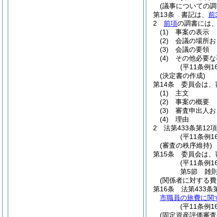
(議事についての調
第13条
書記は、
前
2
前項
の調書には
(1)
事案の表示
(2)
会議の場所お
(3)
会議の要領
(4)
その他必要な
(平11条例
(決定書の作成)
第14条
委員会は、
(1)
主文
(2)
事案の概要
(3)
審査申出人お
(4)
理由
2
法第433条第1
(平11条例
(審査の秩序維持)
第15条
委員会は、
(平11条例1
第5節
雑
(関係者に対する費
第16条
法第433
市職員の旅費に関
(平11条例
(固定資産評価審査