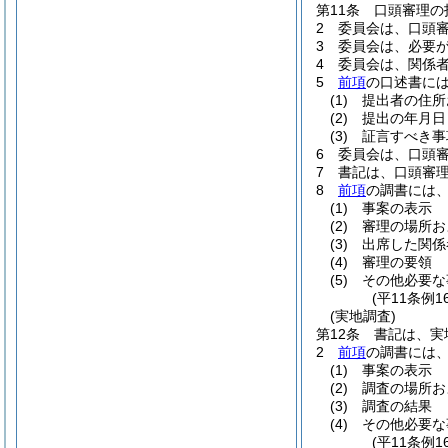
第11条
口頭審理の
2
委員会は、口頭
3
委員会は、必要
4
委員会は、関係
5
前項
の口述書に
(1)
提出者の住所
(2)
提出の年月日
(3)
証言すべき事
6
委員会は、口頭
7
書記は、口頭審
8
前項
の調書には
(1)
事案の表示
(2)
審理の場所お
(3)
出席した関係
(4)
審理の要領
(5)
その他必要な
(平11条例
(実地調査)
第12条
書記は、実
2
前項
の調書には
(1)
事案の表示
(2)
調査の場所お
(3)
調査の結果
(4)
その他必要な
(平11条例