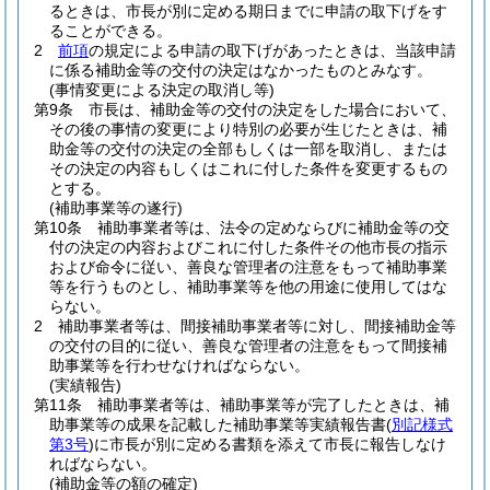
るときは、市長が別に定める期日までに申請の取下げをす
ることができる。
2
前項
の規定による申請の取下げがあったときは、当該申請
に係る補助金等の交付の決定はなかったものとみなす。
(事情変更による決定の取消し等)
第9条
市長は、補助金等の交付の決定をした場合において、
その後の事情の変更により特別の必要が生じたときは、補
助金等の交付の決定の全部もしくは一部を取消し、または
その決定の内容もしくはこれに付した条件を変更するもの
とする。
(補助事業等の遂行)
第10条
補助事業者等は、法令の定めならびに補助金等の交
付の決定の内容およびこれに付した条件その他市長の指示
および命令に従い、善良な管理者の注意をもって補助事業
等を行うものとし、補助事業等を他の用途に使用してはな
らない。
2
補助事業者等は、間接補助事業者等に対し、間接補助金等
の交付の目的に従い、善良な管理者の注意をもって間接補
助事業等を行わせなければならない。
(実績報告)
第11条
補助事業者等は、補助事業等が完了したときは、補
助事業等の成果を記載した補助事業等実績報告書
(
別記様式
第3号
)
に市長が別に定める書類を添えて市長に報告しなけ
ればならない。
(補助金等の額の確定)