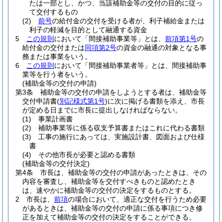
たは一部とし、かつ、当該補助金等の交付の目的に従っ
て交付するもの
(2)
前号
の給付金の交付を受ける者が、利子補給金または
利子の軽減を目的として融通する資金
5
この規則
において「間接補助事業等」とは、
前項第1号
の
給付金の交付または
同項第2号
の資金の融通の対象となる事
務または事業をいう。
6
この規則
において「間接補助事業者等」とは、間接補助事
業等を行う者をいう。
(補助金等の交付の申請)
第3条
補助金等の交付の申請をしようとする者は、補助金等
交付申請書
(
別記様式第1号
)
に次に掲げる書類を添え、市長
が定める日までに市長に提出しなければならない。
(1)
事業計画書
(2)
補助事業等に係る収支予算書またはこれに代わる書類
(3)
工事の施行にあっては、実施設計書、図面および仕様
書
(4)
その他市長が必要と認める書類
(補助金等の交付決定)
第4条
市長は、補助金等の交付の申請があったときは、その
内容を審査し、補助金等を交付すべきものと認めたとき
は、速やかに補助金等の交付の決定をするものとする。
2
市長は、
前項
の場合において、適正な交付を行うため必要
があるときは、補助金等の交付の申請に係る事項につき修
正を加えて補助金等の交付の決定をすることができる。