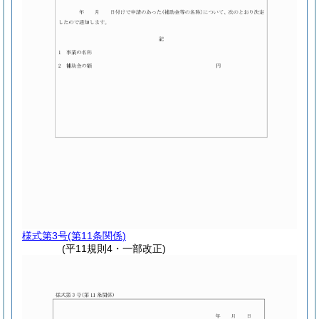
様式第3号
(第11条関係)
(平11規則4・一部改正)