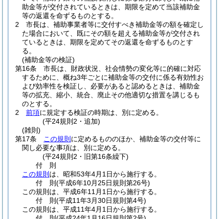
助金等が交付されているときは、期限を定めて当該補助金
等の返還を命ずるものとする。
2
市長は、補助事業者等に交付すべき補助金等の額を確定し
た場合において、既にその額を超える補助金等が交付され
ているときは、期限を定めてその返還を命ずるものとす
る。
(補助金等の検証)
第16条
市長は、財政状況、社会情勢の変化等に的確に対応
するために、概ね3年ごとに補助金等の交付に係る有効性お
よび効率性を検証し、必要があると認めるときは、補助金
等の拡充、縮小、統合、廃止その他適切な措置を講じるも
のとする。
2
前項
に規定する検証の時期は、別に定める。
(平24規則2・追加)
(雑則)
第17条
この規則
に定めるもののほか、補助金等の交付等に
関し必要な事項は、別に定める。
(平24規則2・旧第16条繰下)
付
則
この規則
は、昭和53年4月1日から施行する。
付
則
(平成6年10月25日
規則第26号)
この規則は、平成6年11月1日から施行する。
付
則
(平成11年3月30日
規則第4号)
この規則は、平成11年4月1日から施行する。
付
則
(平成24年1月16日
規則第2号)