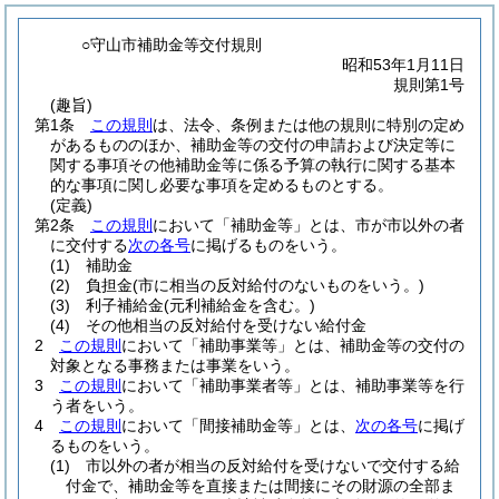
○守山市補助金等交付規則
昭和53年1月11日
規則第1号
(趣旨)
第1条
この規則
は、法令、条例または他の規則に特別の定め
があるもののほか、補助金等の交付の申請および決定等に
関する事項その他補助金等に係る予算の執行に関する基本
的な事項に関し必要な事項を定めるものとする。
(定義)
第2条
この規則
において「補助金等」とは、市が市以外の者
に交付する
次の各号
に掲げるものをいう。
(1)
補助金
(2)
負担金
(市に相当の反対給付のないものをいう。)
(3)
利子補給金
(元利補給金を含む。)
(4)
その他相当の反対給付を受けない給付金
2
この規則
において「補助事業等」とは、補助金等の交付の
対象となる事務または事業をいう。
3
この規則
において「補助事業者等」とは、補助事業等を行
う者をいう。
4
この規則
において「間接補助金等」とは、
次の各号
に掲げ
るものをいう。
(1)
市以外の者が相当の反対給付を受けないで交付する給
付金で、補助金等を直接または間接にその財源の全部ま