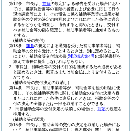
第12条
市長は、
前条
の規定による報告を受けた場合におい
ては、当該報告書等の書類の審査および必要に応じて行う
現地調査等により、その報告に係る補助事業等の成果が補
助金等の交付の決定の内容およびこれに付した条件に適合
するかどうかを調査し、適合すると認めたときは、交付す
べき補助金等の額を確定し、補助事業者等に通知するもの
とする。
(補助金等の交付)
第13条
前条
の規定による通知を受けた補助事業者等は、補
助金等の交付を受けようとするときは、別に定めるところ
により、補助金等交付請求書
(
別記様式第4号
)
に関係書類を
添えて市長に提出しなければならない。
2
市長は、補助金等の交付の目的を達成するため必要がある
と認めるときは、概算払または前金払により交付すること
ができる。
(補助金等の交付決定の取消し)
第14条
市長は、補助事業者等が、補助金等を他の用途に使
用し、その他補助事業等に関して補助金の交付の決定内容
またはこれに付した条件に違反したときは、補助金等の交
付の決定の全部または一部を取消すことができる。
2
間接補助金等の交付決定の取消しの場合は、
前項
の規定を
準用する。
(補助金等の返還)
第15条
市長は、補助金等の交付の決定を取消した場合にお
いて、補助事業等の当該取消しに係る部分に関し、既に補