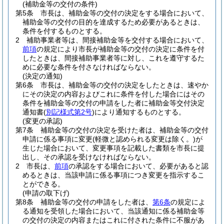
(補助金等の交付の条件)
第5条
市長は、補助金等の交付の決定をする場合において、
補助金等の交付の目的を達成するため必要があるときは、
条件を付するものとする。
2
補助事業者等は、間接補助金等を交付する場合において、
前項
の規定により市長が補助金等の交付の決定に条件を付
したときは、間接補助事業者等に対し、これを遵守するた
めに必要な条件を付さなければならない。
(決定の通知)
第6条
市長は、補助金等の交付の決定をしたときは、速やか
にその決定の内容およびこれに条件を付した場合にはその
条件を補助金等の交付の申請をした者に補助金等交付決定
通知書
(
別記様式第2号
)
により通知するものとする。
(変更の承認)
第7条
補助金等の交付の決定を受けた者は、補助金等の交付
申請に係る事項に変更
(軽微と認められる変更は除く。)
が
生じた場合において、変更事項を記載した書類を市長に提
出し、その承認を受けなければならない。
2
市長は、
前項
の承認をする場合において、必要があると認
めるときは、当該申請に係る事項につき変更を指示するこ
とができる。
(申請の取下げ)
第8条
補助金等の交付の申請をした者は、
第6条
の規定によ
る通知を受領した場合において、当該通知に係る補助金等
の交付の決定の内容またはこれに付された条件に不服があ