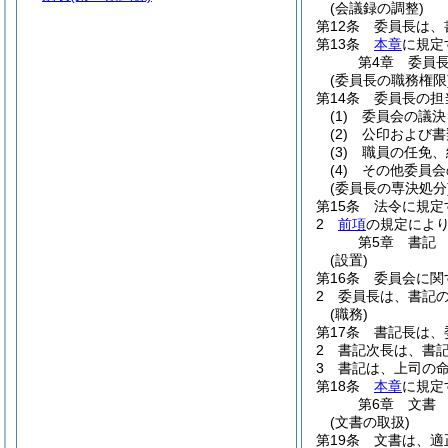
(会議録の調整)
第12条
委員長は、
第13条
本章
に規定
第4章
委員
(委員長の職務権限
第14条
委員長の担
(1)
委員会の議決
(2)
公印および書
(3)
職員の任免、
(4)
その他委員会
(委員長の専決処分
第15条
法令に規定
2
前項
の規定によ
第5章
書記
(設置)
第16条
委員会に関
2
委員長は、書記
(職務)
第17条
書記長は、
2
書記次長は、書
3
書記は、上司の
第18条
本章
に規定
第6章
文書
(文書の取扱)
第19条
文書は、適