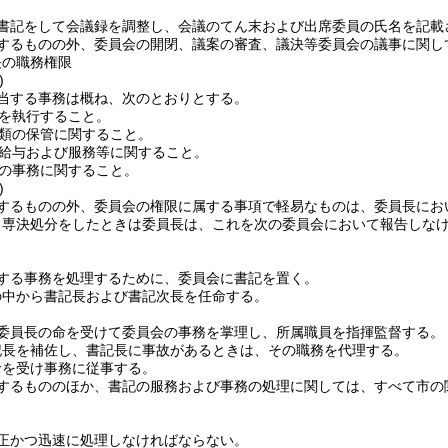
書記をして会議録を調整し、会議のてん末および出席委員の氏名を記載
するものの外、委員会の開閉、議案の審査、議決等委員会の議事に関し
長の職務権限
)
当する事務は概ね、次のとおりとする。
を執行すること。
類の保管に関すること。
給与および服務等に関すること。
の事務に関すること。
)
するものの外、委員会の権限に属する事項で軽易なものは、委員長にお
り専決処分をしたときは委員長は、これを次の委員会において報告しな
する事務を処理するために、委員会に書記を置く。
の中から書記長および書記次長を任命する。
委員長の命を受けて委員会の事務を掌理し、所属職員を指揮監督する。
記長を補佐し、書記長に事故があるときは、その職務を代理する。
命を受け事務に従事する。
するもののほか、書記の服務および事務の処理に関しては、すべて市の
正かつ迅速に処理しなければならない。