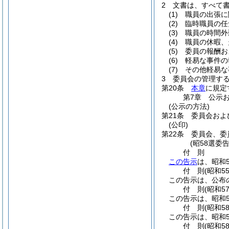
2
文書は、すべて
(1)
職員の出張に
(2)
臨時職員の任
(3)
職員の時間外
(4)
職員の休暇、
(5)
委員の報酬お
(6)
軽易な事件の
(7)
その他軽易な
3
委員会の管理す
第20条
本章
に規定
第7章
公示
(公示の方法)
第21条
委員会およ
(公印)
第22条
委員会、委
(昭58選委
付
則
この告示
は、昭和
付
則
(昭和5
この告示は、公布
付
則
(昭和5
この告示は、昭和5
付
則
(昭和5
この告示は、昭和5
付
則
(昭和5