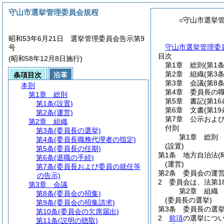
守山市選挙管理委員会規程
○守山市選挙
昭和53年6月21日 選挙管理委員会告示第9
守山市選挙管理委
号
目次
(昭和58年12月8日施行)
第1章
総則
(第1
第2章
組織
(第3
条項目次
沿革
第3章
会議
(第8
本則
第4章
委員長の
第1章
総則
第5章
書記
(第1
第1条
(設置)
第6章
文書
(第1
第2条
(運営)
第7章
公示およ
第2章
組織
付則
第3条
(委員長の選挙)
第1章
総則
第4条
(委員長職務代理者の指定)
(設置)
第5条
(委員長の任期)
第1条
地方自治法
第6条
(退職の手続)
(運営)
第7条
(委員長および委員の就任等
第2条
委員会の運
の告示)
2
委員会は、法第1
第3章
会議
第2章
組織
第8条
(委員会の招集)
(委員長の選挙)
第9条
(委員会の招集請求)
第3条
委員長の選
第10条
(委員会の欠席届出)
2
前項
の選挙につ
第11条
(説明の聴取)