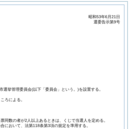
昭和53年6月21日
選委告示第9号
山市選挙管理委員会
(以下「委員会」という。)
を設置する。
ところによる。
得票同数の者が2人以上あるときは、くじで当選人を定める。
合において、法第118条第3項の規定を準用する。