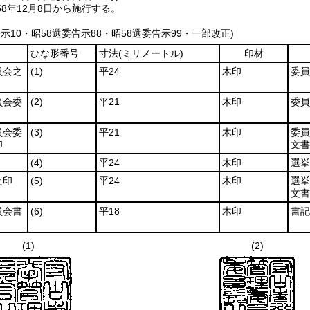
8年12月8日から施行する。
告示10・昭58選委告示88・昭58選委告示99・一部改正)
ひな形番号
寸法
(ミリメートル)
印材
員会之
(1)
平24
木印
委員
員会委
(2)
平21
木印
委員
員会委
(3)
平21
木印
委員
印
文書
(4)
平24
木印
選挙
之印
(5)
平24
木印
選挙
文書
員会書
(6)
平18
木印
書記
(1)
(2)