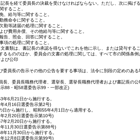
書記長を経て委員長の決裁を受けなければならない。
ただし、次に掲げ
関すること。
免、給与等に関すること。
勤務命令に関すること。
欠勤等諸届の処理に関すること。
よび費用弁償、その他給与等に関すること。
報告、照会、回答に関すること。
事項の処理に関すること。
る文書類は、書記長の承認を得ないでこれを他に示し、または貸与する
するもののほか、委員会の文書の処理に関しては、すべて市の関係条例
および公印
び委員長の告示その他の公告を要する事項は、法令に別段の定めのある
員長、委員長職務代理者、選挙長、選挙長職務代理者および書記長の公
告示88・昭58選委告示99・一部改正)
53年6月21日から施行する。
5年4月16日
選委告示第2号)
の日から施行し、昭和55年4月1日から適用する。
7年2月20日
選委告示第10号)
7年2月20日から施行する。
8年11月30日
選委告示第88号)
8年11月30日から施行する。
8年12月8日
選委告示第99号)