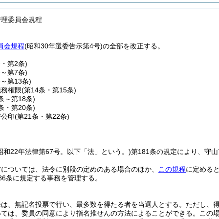
管理委員会規程
員会規程
(昭和30年選委告示第4号)の全部を改正する。
条・第2条)
条～第7条)
条～第13条)
職務権限
(第14条・第15条)
6条～第18条)
9条・第20条)
び公印
(第21条・第22条)
(昭和22年法律第67号。以下「法」という。)
第181条の規定により、守
営については、法令に別段の定めのある場合のほか、
この規程
に定める
86条に規定する事務を管理する。
挙は、無記名投票で行い、最多数を得たる者を当選人とする。
ただし、
いては、委員の同意により指名推せんの方法によることができる。
この場