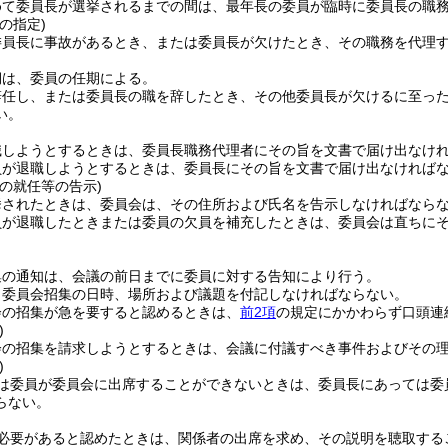
めて委員長が選挙されるまでの間は、最年長の委員が臨時に委員長の職
の指定)
委員長に事故があるとき、または委員長が欠けたとき、その職務を代理
期は、委員の任期による。
辞任し、または委員長の職を辞したとき、その他委員長が欠けるに至った
い。
職しようとするときは、委員長職務代理者にその旨を文書で届け出なけ
員が退職しようとするときは、委員長にその旨を文書で届け出なければ
の就任等の告示)
挙されたときは、委員会は、その住所および氏名を告示しなければなら
員が退職したときまたは委員の欠員を補充したときは、委員会は直ちに
集の通知は、会議の前日までに委員に対する告知により行う。
、委員会招集の日時、場所および議題を付記しなければならない。
会の招集が急を要すると認めるときは、
前2項
の規定にかかわらず口頭連
)
会の招集を請求しようとするときは、会議に付議すべき事件およびその
)
は委員が委員会に出席することができないときは、委員長にあっては委
らない。
必要があると認めたときは、関係者の出席を求め、その説明を聴取する