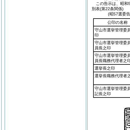
この告示は、昭和5
別表
(第22条関係)
(昭57選委
公印の名称
守山市選挙管理委
印
守山市選挙管理委
員長之印
守山市選挙管理委
員長職務代理者之
選挙長之印
選挙長職務代理者
守山市選挙管理委
記長之印