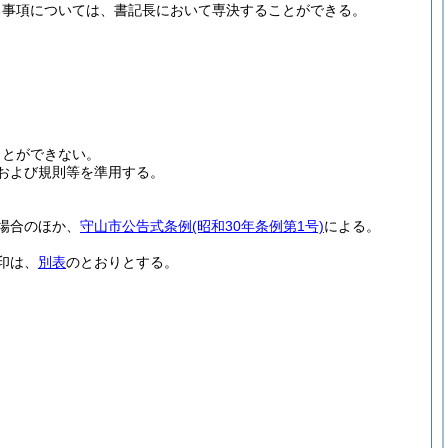
る事項については、書記長において専決することができる。
ことができない。
および規則等を準用する。
場合のほか、
守山市公告式条例
(昭和30年条例第1号)
による。
印は、
別表
のとおりとする。