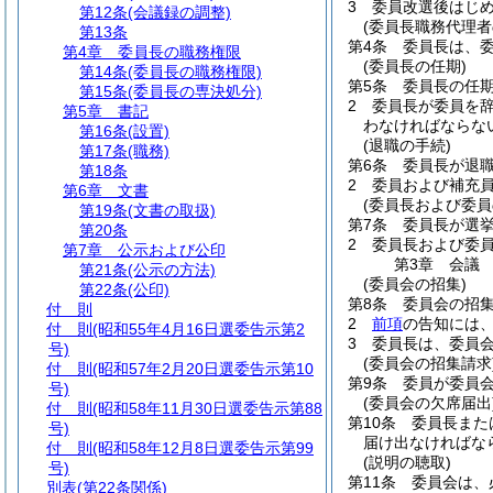
3
委員改選後はじ
第12条
(会議録の調整)
(委員長職務代理者
第13条
第4条
委員長は、
第4章
委員長の職務権限
(委員長の任期)
第14条
(委員長の職務権限)
第5条
委員長の任
第15条
(委員長の専決処分)
2
委員長が委員を
第5章
書記
わなければならな
第16条
(設置)
(退職の手続)
第17条
(職務)
第6条
委員長が退
第18条
2
委員および補充
第6章
文書
(委員長および委員
第19条
(文書の取扱)
第7条
委員長が選
第20条
2
委員長および委
第7章
公示および公印
第3章
会議
第21条
(公示の方法)
(委員会の招集)
第22条
(公印)
第8条
委員会の招
付 則
2
前項
の告知には
付 則
(昭和55年4月16日選委告示第2
3
委員長は、委員
号)
(委員会の招集請求
付 則
(昭和57年2月20日選委告示第10
第9条
委員が委員
号)
(委員会の欠席届出
付 則
(昭和58年11月30日選委告示第88
第10条
委員長また
号)
届け出なければな
付 則
(昭和58年12月8日選委告示第99
(説明の聴取)
号)
第11条
委員会は、
別表
(第22条関係)