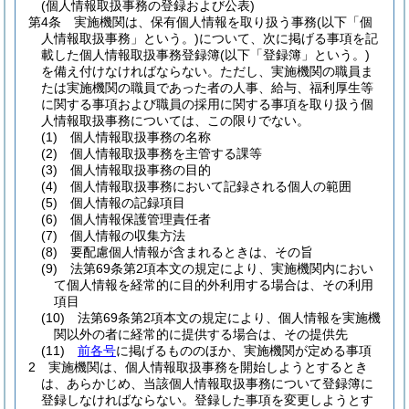
(個人情報取扱事務の登録および公表)
第4条
実施機関は、保有個人情報を取り扱う事務
(以下「個
人情報取扱事務」という。)
について、次に掲げる事項を記
載した個人情報取扱事務登録簿
(以下「登録簿」という。)
を備え付けなければならない。
ただし、実施機関の職員ま
たは実施機関の職員であった者の人事、給与、福利厚生等
に関する事項および職員の採用に関する事項を取り扱う個
人情報取扱事務については、この限りでない。
(1)
個人情報取扱事務の名称
(2)
個人情報取扱事務を主管する課等
(3)
個人情報取扱事務の目的
(4)
個人情報取扱事務において記録される個人の範囲
(5)
個人情報の記録項目
(6)
個人情報保護管理責任者
(7)
個人情報の収集方法
(8)
要配慮個人情報が含まれるときは、その旨
(9)
法第69条第2項本文の規定により、実施機関内におい
て個人情報を経常的に目的外利用する場合は、その利用
項目
(10)
法第69条第2項本文の規定により、個人情報を実施機
関以外の者に経常的に提供する場合は、その提供先
(11)
前各号
に掲げるもののほか、実施機関が定める事項
2
実施機関は、個人情報取扱事務を開始しようとするとき
は、あらかじめ、当該個人情報取扱事務について登録簿に
登録しなければならない。
登録した事項を変更しようとす