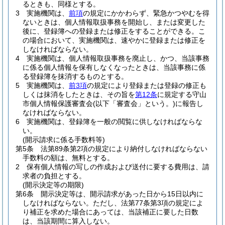
るときも、同様とする。
3
実施機関は、
前項
の規定にかかわらず、緊急かつやむを得
ないときは、個人情報取扱事務を開始し、または変更した
後に、登録簿への登録または修正をすることができる。
こ
の場合において、実施機関は、速やかに登録または修正を
しなければならない。
4
実施機関は、個人情報取扱事務を廃止し、かつ、当該事務
に係る個人情報を保有しなくなったときは、当該事務に係
る登録簿を抹消するものとする。
5
実施機関は、
前3項
の規定により登録または登録の修正も
しくは抹消をしたときは、その旨を
第12条
に規定する守山
市個人情報保護審査会
(以下「審査会」という。)
に報告し
なければならない。
6
実施機関は、登録簿を一般の閲覧に供しなければならな
い。
(開示請求に係る手数料等)
第5条
法第89条第2項の規定により納付しなければならない
手数料の額は、無料とする。
2
保有個人情報の写しの作成および送付に要する費用は、請
求者の負担とする。
(開示決定等の期限)
第6条
開示決定等は、開示請求があった日から15日以内に
しなければならない。
ただし、法第77条第3項の規定によ
り補正を求めた場合にあっては、当該補正に要した日数
は、当該期間に算入しない。