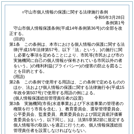
○守山市個人情報の保護に関する法律施行条例
令和5年3月28日
条例第1号
守山市個人情報保護条例(平成14年条例第36号)の全部を改
正する。
(目的)
第1条
この条例は、本市における個人情報の保護に関する法
律
(平成15年法律第57号。以下「法」という。)
の施行に関
し必要な事項を定めることにより、市民等
(市民および市の
実施機関に自己の個人情報が保有されている市民以外の者
をいう。)
の権利利益
(プライバシー)
の侵害の防止を図るこ
とを目的とする。
(用語)
第2条
この条例で使用する用語は、この条例で定めるものの
ほか、法および個人情報の保護に関する法律施行令
(平成15
年政令第507号)
で使用する用語の例による。
(個人情報保護総括管理責任者の設置)
第3条
実施機関
(市長
(水道事業および下水道事業の管理者の
権限を行う市長を含む。)
、教育委員会、選挙管理委員会、
公平委員会、監査委員、農業委員会および固定資産評価審
査委員会をいう。以下同じ。)
は、法第5章第2節に規定する
個人情報等の取扱いを適正に行うため、個人情報保護総括
管理責任者を設置しなければならない。