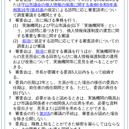
たは
守山市議会の個人情報の保護に関する条例
(令和5年条
例第16号)
第45条
の規定による諮問に応じ審査請求につい
て調査審議する機関とする。
3
審査会は、次に掲げる事務を行う。
(1)
実施機関および守山市議会
(以下「実施機関等」とい
う。)
の諮問に基づき行う、個人情報保護制度の運営に関
する重要な事項に関する審議
(2)
前項
に規定する諮問に応じてする審査請求についての
調査および審議
4
審査会は、
前項
に規定する審議を行うほか、実施機関等か
らの意見照会に係る回答ならびに個人情報保護制度の運用
および改善について、実施機関等に意見を述べることがで
きる。
5
審査会は、市長が委嘱する委員5人以内をもって組織す
る。
6
委員の任期は2年とし、欠員が生じた場合の後任の委員の
任期は、前任者の残任期間とする。
ただし、委員の再任を
妨げない。
7
審査会は、必要があると認めるときは、実施機関の職員お
よび市議会関係者その他関係人の出席を求め、必要な資料
を提出させ、意見または説明を求めることができる。
8
審査会の行う
第3項
の審議の手続は、審査会が認めた場合
を除き公開しない。
9
委員は、職務上知ることができた秘密を漏らしてはならな