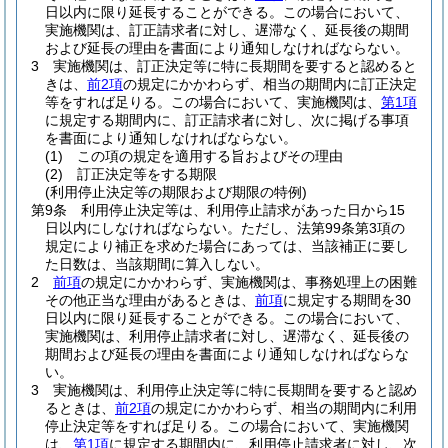
日以内に限り延長することができる。
この場合において、
実施機関は、訂正請求者に対し、遅滞なく、延長後の期間
および延長の理由を書面により通知しなければならない。
3
実施機関は、訂正決定等に特に長期間を要すると認めると
きは、
前2項
の規定にかかわらず、相当の期間内に訂正決定
等をすれば足りる。
この場合において、実施機関は、
第1項
に規定する期間内に、訂正請求者に対し、次に掲げる事項
を書面により通知しなければならない。
(1)
この項の規定を適用する旨およびその理由
(2)
訂正決定等をする期限
(利用停止決定等の期限および期限の特例)
第9条
利用停止決定等は、利用停止請求があった日から15
日以内にしなければならない。
ただし、法第99条第3項の
規定により補正を求めた場合にあっては、当該補正に要し
た日数は、当該期間に算入しない。
2
前項
の規定にかかわらず、実施機関は、事務処理上の困難
その他正当な理由があるときは、
前項
に規定する期間を30
日以内に限り延長することができる。
この場合において、
実施機関は、利用停止請求者に対し、遅滞なく、延長後の
期間および延長の理由を書面により通知しなければならな
い。
3
実施機関は、利用停止決定等に特に長期間を要すると認め
るときは、
前2項
の規定にかかわらず、相当の期間内に利用
停止決定等をすれば足りる。
この場合において、実施機関
は、
第1項
に規定する期間内に、利用停止請求者に対し、次