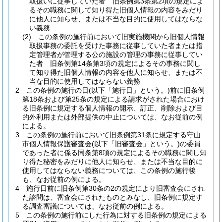
取扱いに従事していた者 旧条例第3条第2項の規定によ
るその職務に関して知り得た旧個人情報の内容をみだり
に他人に知らせ、または不当な目的に使用してはならな
い義務
(2)
この条例の施行前において旧実施機関から旧個人情報
取扱事務の委託を受けた事務に従事していた者または指
定管理者が管理する公の施設の管理の事務に従事してい
た者 旧条例第14条第3項の規定によるその事務に関し
て知り得た旧個人情報の内容を他人に知らせ、または不
当な目的に使用してはならない義務
2
この条例の施行の日
(以下「施行日」という。)
前に旧条例
第18条および第25条の規定による請求がされた場合におけ
る旧条例に規定する個人情報の開示、訂正、削除および目
的外利用または外部提供の中止については、なお従前の例
による。
3
この条例の施行前において旧条例第31条に規定する守山
市個人情報保護審査会
(以下「旧審査会」という。)
の委員
であった者に係る同条第8項の規定によるその職務に関し知
り得た秘密をみだりに他人に知らせ、または不当な目的に
使用してはならない義務については、この条例の施行後
も、なお従前の例による。
4
施行日前に旧条例第30条の2の規定により旧審査会にされ
た諮問は、審査会にされたものとみなし、旧条例に規定す
る調査審議については、なお従前の例による。
5
この条例の施行前にした行為に対する旧条例の規定による