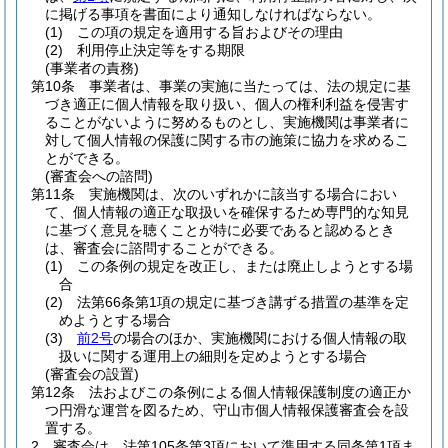
に掲げる事項を書面により通知しなければならない。
(1)
この項の規定を適用する旨およびその理由
(2)
利用停止決定等をする期限
(事業者の責務)
第10条
事業者は、事業の実施に当たっては、法の規定に基
づき適正に個人情報を取り扱い、個人の権利利益を侵害す
ることがないように努めるものとし、実施機関は事業者に
対して個人情報の保護に関する市の施策に協力を求めるこ
とができる。
(審査会への諮問)
第11条
実施機関は、次のいずれかに該当する場合におい
て、個人情報の適正な取扱いを確保するため専門的な知見
に基づく意見を聴くことが特に必要であると認めるとき
は、審査会に諮問することができる。
(1)
この条例の規定を改正し、または廃止しようとする場
合
(2)
法第66条第1項の規定に基づき講ずる措置の基準を定
めようとする場合
(3)
前2号
の場合のほか、実施機関における個人情報の取
扱いに関する運用上の細則を定めようとする場合
(審査会の設置)
第12条
法およびこの条例による個人情報保護制度の適正か
つ円滑な運営を図るため、守山市個人情報保護審査会を設
置する。
2
審査会は、法第105条第3項において準用する同条第1項ま