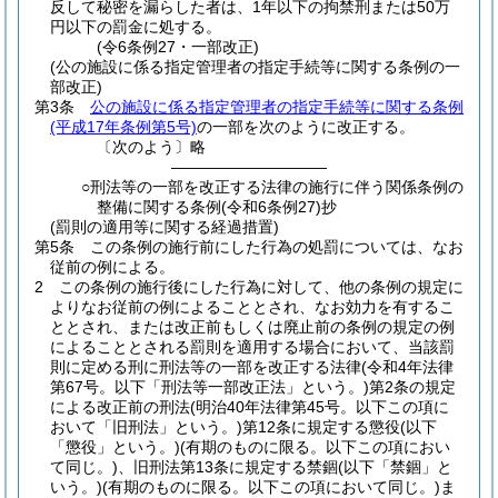
反して秘密を漏らした者は、1年以下の拘禁刑または50万
円以下の罰金に処する。
(令6条例27・一部改正)
(公の施設に係る指定管理者の指定手続等に関する条例の一
部改正)
第3条
公の施設に係る指定管理者の指定手続等に関する条例
(平成17年条例第5号)
の一部を次のように改正する。
〔次のよう〕略
――――――――――
○刑法等の一部を改正する法律の施行に伴う関係条例の
整備に関する条例(令和6条例27)抄
(罰則の適用等に関する経過措置)
第5条
この条例の施行前にした行為の処罰については、なお
従前の例による。
2
この条例の施行後にした行為に対して、他の条例の規定に
よりなお従前の例によることとされ、なお効力を有するこ
ととされ、または改正前もしくは廃止前の条例の規定の例
によることとされる罰則を適用する場合において、当該罰
則に定める刑に刑法等の一部を改正する法律
(令和4年法律
第67号。以下「刑法等一部改正法」という。)
第2条の規定
による改正前の刑法
(明治40年法律第45号。以下この項に
おいて「旧刑法」という。)
第12条に規定する懲役
(以下
「懲役」という。)
(有期のものに限る。以下この項におい
て同じ。)
、旧刑法第13条に規定する禁錮
(以下「禁錮」と
いう。)
(有期のものに限る。以下この項において同じ。)
ま