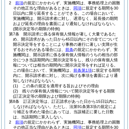
2
前項
の規定にかかわらず、実施機関は、事務処理上の困難
その他正当な理由があるときは、
同項
に規定する期間を30
日以内に限り延長することができる。
この場合において、
実施機関は、開示請求者に対し、遅滞なく、延長後の期間
および延長の理由を書面により通知しなければならない。
(開示決定等の期限の特例)
第7条
開示請求に係る保有個人情報が著しく大量であるた
め、開示請求があった日から45日以内にその全てについて
開示決定等をすることにより事務の遂行に著しい支障が生
ずるおそれがある場合には、
前条
の規定にかかわらず、実
施機関は、開示請求に係る保有個人情報のうちの相当の部
分につき当該期間内に開示決定等をし、残りの保有個人情
報については相当の期間内に開示決定等をすれば足りる。
この場合において、実施機関は、
前条第1項
に規定する期間
内に、開示請求者に対し、次に掲げる事項を書面により通
知しなければならない。
(1)
この条の規定を適用する旨およびその理由
(2)
残りの保有個人情報について開示決定等をする期限
(訂正決定等の期限および期限の特例)
第8条
訂正決定等は、訂正請求があった日から15日以内に
しなければならない。
ただし、法第91条第3項の規定によ
り補正を求めた場合にあっては、当該補正に要した日数
は、当該期間に算入しない。
2
前項
の規定にかかわらず、実施機関は、事務処理上の困難
その他正当な理由があるときは、
同項
に規定する期間を30