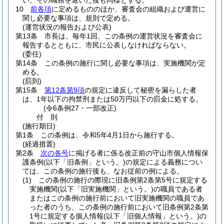
い。
その職務を退いた後も同様とする。
10
前各項
に定めるもののほか、審査会の組織および運営に
関し必要な事項は、規則で定める。
(運営状況の報告および公表)
第13条
市長は、毎年1回、この条例の運営状況を審査会に
報告するとともに、市民に公表しなければならない。
(委任)
第14条
この条例の施行に関し必要な事項は、実施機関が定
める。
(罰則)
第15条
第12条第9項
の規定に違反して秘密を漏らした者
は、1年以下の拘禁刑または50万円以下の罰金に処する。
(令6条例27・一部改正)
付
則
(施行期日)
第1条
この条例は、令和5年4月1日から施行する。
(経過措置)
第2条
次の各号
に掲げる者に係る改正前の守山市個人情報保
護条例
(以下「旧条例」という。)
の規定による義務につい
ては、この条例の施行後も、なお従前の例による。
(1)
この条例の施行の際現に旧条例第2条第5号に規定する
実施機関
(以下「旧実施機関」という。)
の職員である者
またはこの条例の施行前において旧実施機関の職員であ
った者のうち、この条例の施行前において旧条例第2条第
1号に規定する個人情報
(以下「旧個人情報」という。)
の