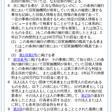
罰則の適用については、なお従前の例による。
6
次に掲げる者が、正当な理由がないのに、この条例の施行
前において旧実施機関が保有していた個人の秘密に属する
事項を記録した旧個人情報を含む情報の集合物であって、
一定の事務の目的を達成するために特定の旧個人情報をコ
ンピュータを用いて検索することができるように体系的に
構成したもの
(その全部または一部を複製し、または加工し
たものを含む。)
をこの条例の施行後に提供したときは、2
年以下の拘禁刑または100万円以下の罰金に処する。
(1)
この条例の施行の際現に旧実施機関の職員である者ま
たはこの条例の施行前において旧実施機関の職員であっ
た者
(2)
第1項第2号
に掲げる者
7
前項各号
に掲げる者が、その事務に関して知り得たこの条
例の施行前において旧実施機関が保有していた旧個人情報
をこの条例の施行後に自己もしくは第三者の不正な利益を
図る目的で提供し、または盗用したときは、1年以下の拘禁
刑または50万円以下の罰金に処する。
8
法人
(法人でない団体で代表者または管理人の定めのある
ものを含む。以下この項において同じ。)
の代表者もしくは
管理人または法人もしくは人の代理人、使用人その他の従
業者が、その法人または人の事務に関して、
前2項
の違反行
為をしたときは、行為者を罰するほか、その法人または人
に対しても各本項の罰金刑を科する。
9
第3項
の規定によりなお従前によることとされた義務に違