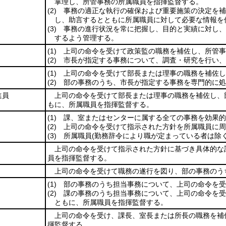
掌理し、所管事務の所属職員を指揮監督する。
(2)
事務の適正な執行の確保および重要施策の決定を補
し、助言するとともに所属職員に対して必要な情報を
(3)
事務の進行状況を常に把握し、目的と実績に対し、
するよう管理する。
(1)
上司の命令を受けて政策監の職務を補佐し、所管事
(2)
市長が指定する事務について、調査・研究を行い、
(1)
上司の命令を受けて部長または理事の職務を補佐し
(2)
部の事務のうち、市長が指定する事務を専門的に処
進員
上司の命令を受けて部長または理事の職務を補佐し、
もに、所属職員を指揮監督する。
(1)
課、室またはセンターに属する全ての事務を効果的
(2)
上司の命令を受けて指示された方針を所属職員に周
(3)
所属職員
(勤務辞令により職が定まっている者は除く
上司の命令を受けて指示された方針に基づき具体的な
員を指揮監督する。
上司の命令を受けて職務の遂行を図り、部の事務のう
(1)
部の事務のうち担当事務について、上司の命令を受
(2)
課の事務のうち担当事務について、上司の命令を受
ともに、所属職員を指揮監督する。
上司の命令を受け、課長、室長または所長の職務を補
揮監督する。