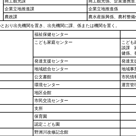
商工観光課
商工観光係、企業連携室
企業立地推進課
企業立地推進係
農政課
農水産振興係、農村整備
のとおり出先機関を置き、出先機関に課、係または機関を置く。
福祉保健センター
こども家庭センター
こども
談課 
健係、
発達支援センター
発達支
地域総合センター
地域事
公文書館
市民情
環境センター
運営管
地区会館
市民交流センター
支所
保育園
認定こども園
野洲川改修記念館