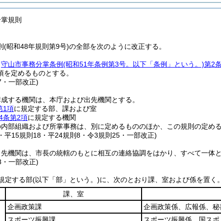
分掌規則
(昭和48年規則第9号)の全部を次のように改正する。
、
守山市事務分掌条例
(昭和51年条例第3号。以下「条例」という。)
第2
項を定めるものとする。
17・一部改正)
構成する機関は、本庁および出先機関とする。
第1項
に規定する部、課および室
4条第2項
に規定する機関
の内部組織および所掌事務は、別に定めるもののほか、この規則の定め
4・平15規則18・平24規則8・令3規則25・一部改正)
出先機関は、市長の統轄のもとに相互の連絡協調をはかり、すべて一体
18・一部改正)
規定する部
(以下「部」という。)
に、次のとおり課、室および係を置く
課、室
企画政策課
企画政策係、広報係、秘
スポーツ振興課
スポーツ振興係、国スポ