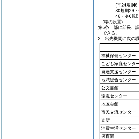
(平24規則
30規則29
46・令6規
(職の設置)
第5条
部に部長、
できる。
2
出先機関に次の
福祉保健センター
こども家庭センタ
発達支援センター
地域総合センター
公文書館
環境センター
地区会館
市民交流センター
支所
消費生活センター
保育園