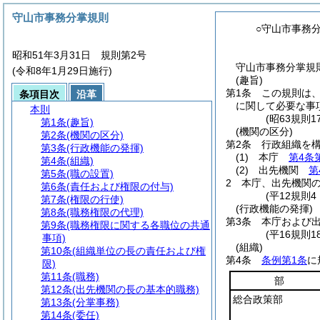
守山市事務分掌規則
○守山市事務
昭和51年3月31日 規則第2号
守山市事務分掌規則
(令和8年1月29日施行)
(趣旨)
第1条
この規則は
条項目次
沿革
に関して必要な事
本則
(昭63規則
第1条
(趣旨)
(機関の区分)
第2条
(機関の区分)
第2条
行政組織を
第3条
(行政機能の発揮)
(1)
本庁
第4条
第4条
(組織)
(2)
出先機関
第
第5条
(職の設置)
2
本庁、出先機関
第6条
(責任および権限の付与)
(平12規則
第7条
(権限の行使)
(行政機能の発揮)
第8条
(職務権限の代理)
第3条
本庁および
第9条
(職務権限に関する各職位の共通
(平16規則
事項)
(組織)
第10条
(組織単位の長の責任および権
第4条
条例第1条
に
限)
第11条
(職務)
部
第12条
(出先機関の長の基本的職務)
総合政策部
第13条
(分掌事務)
第14条
(委任)