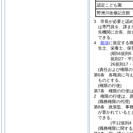
認定こども園
野洲川改修記念館
3
市長が必要と認
は専門員を、課ま
先機関に次長、担
できる。
4
前項
に規定する
生士、栄養士、保
(昭56規則
規則27・平
26規則17
(責任および権限の
第6条
各職員に与
ものとする。
(権限の行使)
第7条
権限の行使
2
権限の行使は、
(職務権限の代理)
第8条
政策監、事
が置かれていると
できる。
(平12規則
(職務権限に関する