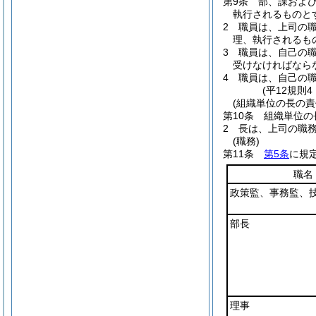
第9条
部、課およ
執行されるものと
2
職員は、上司の
理、執行されるも
3
職員は、自己の
受けなければなら
4
職員は、自己の
(平12規則
(組織単位の長の責
第10条
組織単位の
2
長は、上司の職
(職務)
第11条
第5条
に規
職名
政策監、事務監、
部長
理事