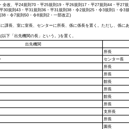
8・全改、平24規則70・平25規則19・平26規則17・平27規則44・平27規
・平30規則43・平31規則36・平31規則38・令2規則25・令3規則1・令3
則38・令7規則50・令8規則2・一部改正)
課に課長、室に室長、センターに所長、係に係長を置く。
ただし、係に
職
(以下「出先機関の長」という。)
を置く。
出先機関
所長
ー
センター長
所長
所長
館長
所長
館長
所長
支所長
所長
園長