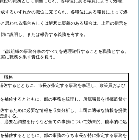
職位の職務として割当てられ、各職位にある職員によって処理、
構成するいずれかの職位に充てられ、各職位にある職員によって処
要と思われる場合もしくは解釈に疑義のある場合は、上司の指示を
適切に説明し、または報告する義務を有する。
、当該組織の事務分掌のすべてを処理遂行することを職務とする。
忠実に職務を果す責任を負う。
職務
補佐するとともに、市長が指定する事務を掌理し、政策員および
を補佐するとともに、部の事務を統理し、所属職員を指揮監督す
佐するために必要な情報を収集分析し、上司に適確な情報を提供
伝達する。
、必要な調整を行うなど全ての事務について効果的、能率的に処
を補佐するとともに、部の事務のうち市長が特に指定する事務を