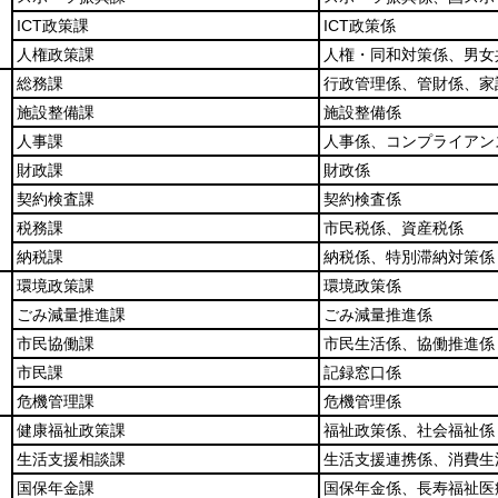
ICT政策課
ICT政策係
人権政策課
人権・同和対策係、男女
総務課
行政管理係、管財係、家
施設整備課
施設整備係
人事課
人事係、コンプライアン
財政課
財政係
契約検査課
契約検査係
税務課
市民税係、資産税係
納税課
納税係、特別滞納対策係
環境政策課
環境政策係
ごみ減量推進課
ごみ減量推進係
市民協働課
市民生活係、協働推進係
市民課
記録窓口係
危機管理課
危機管理係
健康福祉政策課
福祉政策係、社会福祉係
生活支援相談課
生活支援連携係、消費生
国保年金課
国保年金係、長寿福祉医