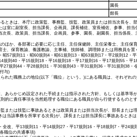
園長
館長
めるときは、本庁に政策監、事務監、技監、政策員または担当次長を、
たは室に副室長、担当課長、企画員、課長補佐、室長補佐、参事、担当
当次長、政策員、担当課長、企画員、参事、園長、副園長、担当係長、
職のほか、各部署に必要に応じ主任、主任保健師、主任栄養士、主任保
育士、保育教諭、養護教諭、主事補、技師補、調理師または用務員を置
5・昭57規則11・昭60規則4・昭61規則13・昭63規則17・平2規則12・
14規則40・平15規則18・平16規則18・平17規則16・平17規則55・平1
・平27規則44・平28規則31・平30規則43・平31規則36・平31規則38
付与)
えられた職務上の地位
(以下「職位」という。)
にある職員は、それぞれの
は、あらかじめ設定された手続または指示された方針、もしくは基準等
原則的に責任事項を当然処理する職位にある職員が自ら行使するものと
務監または技監に事故あるときは政策員または担当次長が、部長または
きは当該事務を所掌する次長)
が、課長または担当課長に事故あるときは
4・全改、平13規則11・平14規則27・平17規則16・平18規則7・平24規
各職位の共通事項)