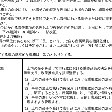
び出先機関
(以下「組織単位」という。)
の事務分掌は、組織を構成する各
する。
職務上の命令に従い、休職その他特別な理由による場合のほか、組織を
のとする。
職員の権限で処理できる事項であっても異例にわたる場合または特に重
ない。
職位にかかる責任事項の処理および権限の行使等に関し、上司に対して
4・平24規則8・令3規則25・一部改正)
任および権限)
長の職位にあるもの
(以下「長」という。)
は自ら所属職員を指揮監督し
務上の命令もしくは決定をされ、または承認された計画、方針等に従い
定する職の基本的な職務は、次のとおりとする。
技監
上司の命令を受けて市行政における重要政策の決定を
担当次長、政策推進員を指揮監督する。
(1)
上司の命令を受けて市行政における重要政策の決定
る。
(2)
事務の適正な執行の確保および重要政策の決定を補
し、助言するとともに所属職員に対して必要な情報を
(3)
事務の進行状況を常に把握し、目的と実績に対比し
理するよう管理する。
(1)
上司の命令を受けて市行政における重要政策の決定