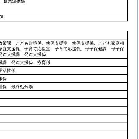
、企業連携係
係
政策課 こども政策係、幼保支援室 幼保支援係、こども家庭相
家庭支援係、子育て応援室 子育て応援係、母子保健課 母子保
発達支援課 発達支援係
援課 発達支援係、療育係
業活性係
報係
理係 最終処分場