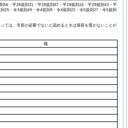
則56・平28規則31・平28規則87・平29規則16・平29規則43・平
規則25・令3規則49・令4規則9・令4規則22・令5規則27・令5規則
あっては、市長が必要でないと認めるときは係長を置かないことが
職