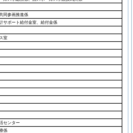
共同参画推進係
計サポート給付金室、給付金係
ス室
活センター
療係