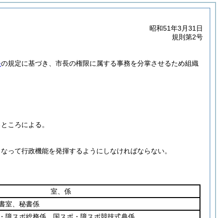
昭和51年3月31日
規則第2号
条
の規定に基づき、市長の権限に属する事務を分掌させるため組織
るところによる。
となって行政機能を発揮するようにしなければならない。
。
室、係
書室、秘書係
・障スポ総務係、国スポ・障スポ競技式典係