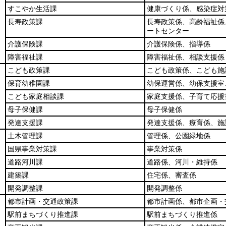
すこやか生活課
健康づくり係、感染症対
長寿政策課
長寿政策係、高齢福祉係
ートセンター
介護保険課
介護保険係、指導係
障害福祉課
障害福祉係、相談支援係
こども政策課
こども政策係、こども施
保育幼稚園課
幼保運営係、幼保支援室
こども家庭相談課
家庭支援係、子育て応援
母子保健課
母子保健係
発達支援課
発達支援係、療育係、施
土木管理課
管理係、公園緑地係
国県事業対策課
事業対策係
道路河川課
道路係、河川・維持係
建築課
住宅係、審査係
開発調整課
開発調整係
都市計画・交通政策課
都市計画係、都市企画・
駅前まちづくり推進課
駅前まちづくり推進係