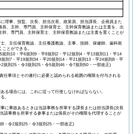
部に理事、技監、次長、担当次長、政策員、担当課長、企画員また
係長、主幹、専門員、主幹保育士、主幹保育教諭または主査を、出
主幹、専門員、主幹保育士、主幹保育教諭または主査を置くことが
育士、主任保育教諭、主任養護教諭、主事、技師、保健師、歯科衛
くことができる。
平5規則10・平6規則9・平8規則2・平12規則4・平13規則11・平14
8規則7・平19規則34・平20規則14・平21規則13・平24規則8・平
・令2規則25・令3規則25・令5規則46・令7規則50・一部改正)
責任事項とその遂行に必要と認められる範囲の権限を付与される
がある場合には、これに従って行使しなければならない。
する。
理事に事故あるときは当該事務を所掌する課長または担当課長
(次長
当該事務を所掌する参事または係長がその権限を代理することが
則8・令2規則25・令3規則25・一部改正)