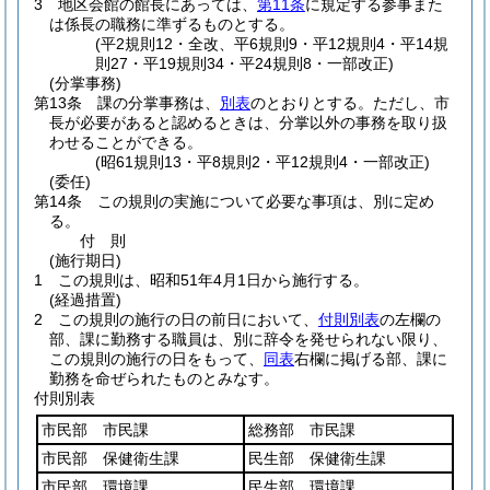
3
地区会館の館長にあっては、
第11条
に規定する参事また
は係長の職務に準ずるものとする。
(平2規則12・全改、平6規則9・平12規則4・平14規
則27・平19規則34・平24規則8・一部改正)
(分掌事務)
第13条
課の分掌事務は、
別表
のとおりとする。
ただし、市
長が必要があると認めるときは、分掌以外の事務を取り扱
わせることができる。
(昭61規則13・平8規則2・平12規則4・一部改正)
(委任)
第14条
この規則の実施について必要な事項は、別に定め
る。
付
則
(施行期日)
1
この規則は、昭和51年4月1日から施行する。
(経過措置)
2
この規則の施行の日の前日において、
付則別表
の左欄の
部、課に勤務する職員は、別に辞令を発せられない限り、
この規則の施行の日をもって、
同表
右欄に掲げる部、課に
勤務を命ぜられたものとみなす。
付則別表
市民部 市民課
総務部 市民課
市民部 保健衛生課
民生部 保健衛生課
市民部 環境課
民生部 環境課