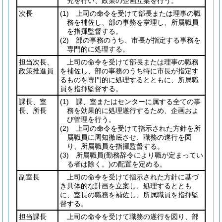
究を行い、政策の企画立案を行う。
次長
(1)
上司の命令を受けて部長または理事の職
務を補佐し、部の事務を掌理し、所属職員
を指揮監督する。
(2)
部の事務のうち、市長が指定する事務を
専門的に処理する。
担当次長、
上司の命令を受けて部長または理事の職務
政策推進員
を補佐し、部の事務のうち特に市長が指定す
るものを専門的に処理するとともに、所属職
員を指揮監督する。
課長、室
(1)
課、室またはセンターに属する全ての事
長、所長
務を効果的に処理遂行するため、企画およ
び管理を行う。
(2)
上司の命令を受けて指示された方針を所
属職員に周知徹底させ、職務の遂行を図
り、所属職員を指揮監督する。
(3)
所属職員
(勤務辞令により職が定まってい
る者は除く。)
の配置を定める。
副室長
上司の命令を受けて指示された方針に基づ
き具体的な計画を立案し、処理するととも
に、室長の職務を補佐し、所属職員を指揮監
督する。
担当課長
上司の命令を受けて職務の遂行を図り、部