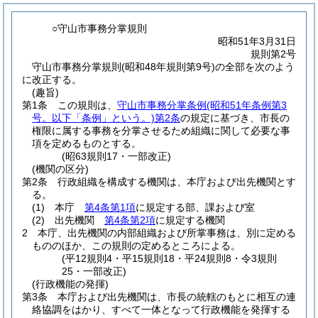
○守山市事務分掌規則
昭和51年3月31日
規則第2号
守山市事務分掌規則(昭和48年規則第9号)の全部を次のよう
に改正する。
(趣旨)
第1条
この規則は、
守山市事務分掌条例
(昭和51年条例第3
号。以下「条例」という。)
第2条
の規定に基づき、市長の
権限に属する事務を分掌させるため組織に関して必要な事
項を定めるものとする。
(昭63規則17・一部改正)
(機関の区分)
第2条
行政組織を構成する機関は、本庁および出先機関とす
る。
(1)
本庁
第4条第1項
に規定する部、課および室
(2)
出先機関
第4条第2項
に規定する機関
2
本庁、出先機関の内部組織および所掌事務は、別に定める
もののほか、この規則の定めるところによる。
(平12規則4・平15規則18・平24規則8・令3規則
25・一部改正)
(行政機能の発揮)
第3条
本庁および出先機関は、市長の統轄のもとに相互の連
絡協調をはかり、すべて一体となって行政機能を発揮する