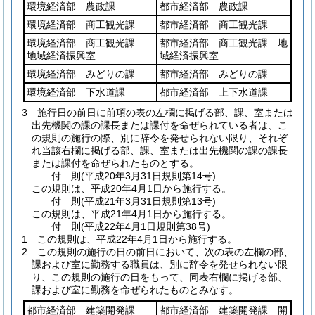
環境経済部 農政課
都市経済部 農政課
環境経済部 商工観光課
都市経済部 商工観光課
環境経済部 商工観光課
都市経済部 商工観光課 地
地域経済振興室
域経済振興室
環境経済部 みどりの課
都市経済部 みどりの課
環境経済部 下水道課
都市経済部 上下水道課
3
施行日の前日に前項の表の左欄に掲げる部、課、室または
出先機関の課の課長または課付を命ぜられている者は、こ
の規則の施行の際、別に辞令を発せられない限り、それぞ
れ当該右欄に掲げる部、課、室または出先機関の課の課長
または課付を命ぜられたものとする。
付
則
(平成20年3月31日
規則第14号)
この規則は、平成20年4月1日から施行する。
付
則
(平成21年3月31日
規則第13号)
この規則は、平成21年4月1日から施行する。
付
則
(平成22年4月1日
規則第38号)
1
この規則は、平成22年4月1日から施行する。
2
この規則の施行の日の前日において、次の表の左欄の部、
課および室に勤務する職員は、別に辞令を発せられない限
り、この規則の施行の日をもって、同表右欄に掲げる部、
課および室に勤務を命ぜられたものとみなす。
都市経済部 建築開発課
都市経済部 建築開発課 開