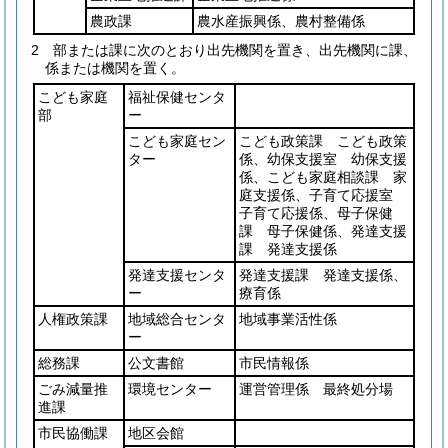
農政課
農水産振興係、農村整備係
2
部または課に次のとおり出先機関を置き、出先機関に課、
係または機関を置く。
こども家庭
福祉保健センタ
部
ー
こども家庭セン
こども政策課 こども政策
ター
係、幼保支援室 幼保支援
係、こども家庭相談課 家
庭支援係、子育て応援室
子育て応援係、母子保健
課 母子保健係、発達支援
課 発達支援係
発達支援センタ
発達支援課 発達支援係、
ー
療育係
人権政策課
地域総合センタ
地域事業活性係
ー
総務課
公文書館
市民情報係
ごみ減量推
環境センター
運営管理係 最終処分場
進課
市民協働課
地区会館