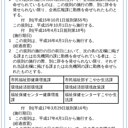
命ぜられているものは、この規則の施行の際、別に辞令を
発せられない限り、企画広報課に勤務を命ぜられたものと
する。
付
則
(平成15年10月1日
規則第55号)
この規則は、平成15年10月1日から施行する。
付
則
(平成16年4月1日
規則第18号)
(施行期日)
1
この規則は、平成16年4月1日から施行する。
(経過措置)
2
この規則の施行の日の前日において、次の表の左欄に掲げ
る課または出先機関の課に勤務を命ぜられている者は、こ
の規則の施行の際、別に辞令を発せられない限り、それぞ
れ当該右欄に掲げる課または出先機関の課に勤務を命ぜら
れたものとする。
市民福祉部健康増進課
市民福祉部すこやか生活課
環境経済部環境課
環境経済部環境政策課
福祉保健センター健康増進
福祉保健センターすこやか生
課
活課
付
則
(平成17年3月29日
規則第16号)
(施行期日)
1
この規則は、平成17年4月1日から施行する。
(経過措置)