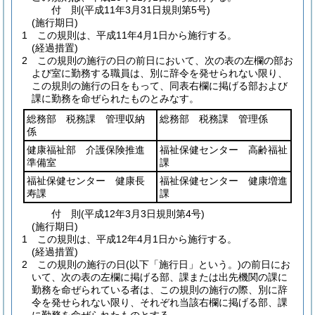
付
則
(平成11年3月31日
規則第5号)
(施行期日)
1
この規則は、平成11年4月1日から施行する。
(経過措置)
2
この規則の施行の日の前日において、次の表の左欄の部お
よび室に勤務する職員は、別に辞令を発せられない限り、
この規則の施行の日をもって、同表右欄に掲げる部および
課に勤務を命ぜられたものとみなす。
総務部 税務課 管理収納
総務部 税務課 管理係
係
健康福祉部 介護保険推進
福祉保健センター 高齢福祉
準備室
課
福祉保健センター 健康長
福祉保健センター 健康増進
寿課
課
付
則
(平成12年3月3日
規則第4号)
(施行期日)
1
この規則は、平成12年4月1日から施行する。
(経過措置)
2
この規則の施行の日
(以下「施行日」という。)
の前日にお
いて、次の表の左欄に掲げる部、課または出先機関の課に
勤務を命ぜられている者は、この規則の施行の際、別に辞
令を発せられない限り、それぞれ当該右欄に掲げる部、課