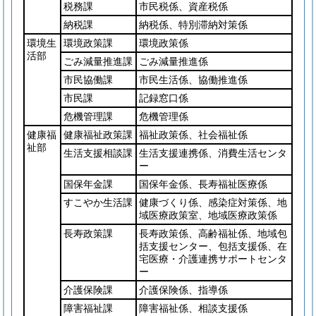
税務課
市民税係、資産税係
納税課
納税係、特別滞納対策係
環境生
環境政策課
環境政策係
活部
ごみ減量推進課
ごみ減量推進係
市民協働課
市民生活係、協働推進係
市民課
記録窓口係
危機管理課
危機管理係
健康福
健康福祉政策課
福祉政策係、社会福祉係
祉部
生活支援相談課
生活支援連携係、消費生活センタ
ー
国保年金課
国保年金係、長寿福祉医療係
すこやか生活課
健康づくり係、感染症対策係、地
域医療政策室、地域医療政策係
長寿政策課
長寿政策係、高齢福祉係、地域包
括支援センター、包括支援係、在
宅医療・介護連携サポートセンタ
ー
介護保険課
介護保険係、指導係
障害福祉課
障害福祉係、相談支援係