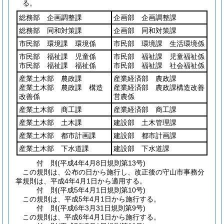
る。
総務部 企画調整課
企画部 企画調整課
総務部 同和対策課
企画部 同和対策課
市民部 環境課 環境係
市民部 環境課 生活環境係
市民部 福祉課 児童係
市民部 福祉課 児童福祉係
市民部 福祉課 福祉係
市民部 福祉課 社会福祉係
産業土木部 農政課
産業経済部 農政課
産業土木部 農政課 構造
産業経済部 農政課構造改善
改善係
営農係
産業土木部 商工課
産業経済部 商工課
産業土木部 土木課
建設部 土木管理課
産業土木部 都市計画課
建設部 都市計画課
産業土木部 下水道課
建設部 下水道課
付
則
(平成4年4月8日
規則第13号)
この規則は、公布の日から施行し、改正後の守山市事務分
掌規則は、平成4年4月1日から適用する。
付
則
(平成5年4月1日
規則第10号)
この規則は、平成5年4月1日から施行する。
付
則
(平成6年3月31日
規則第9号)
この規則は、平成6年4月1日から施行する。