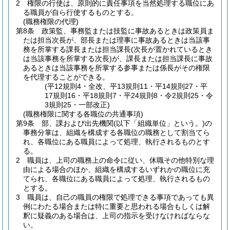
2
権限の行使は、原則的に責任事項を当然処理する職位にあ
る職員が自ら行使するものとする。
(職務権限の代理)
第8条
政策監、事務監または技監に事故あるときは政策員ま
たは担当次長が、部長または理事に事故あるときは当該事
務を所掌する課長または担当課長
(次長が置かれているとき
は当該事務を所掌する次長)
が、課長または担当課長に事故
あるときは当該事務を所掌する参事または係長がその権限
を代理することができる。
(平12規則4・全改、平13規則11・平14規則27・平
17規則16・平18規則7・平24規則8・令2規則25・令
3規則25・一部改正)
(職務権限に関する各職位の共通事項)
第9条
部、課および出先機関
(以下「組織単位」という。)
の
事務分掌は、組織を構成する各職位の職務として割当てら
れ、各職位にある職員によって処理、執行されるものとす
る。
2
職員は、上司の職務上の命令に従い、休職その他特別な理
由による場合のほか、組織を構成するいずれかの職位に充
てられ、各職位にある職員によって処理、執行されるもの
とする。
3
職員は、自己の職員の権限で処理できる事項であっても異
例にわたる場合または特に重要と思われる場合もしくは解
釈に疑義のある場合は、上司の指示を受けなければならな
い。