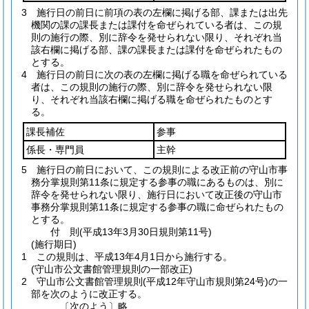
3
施行日の前日に前項の表の左欄に掲げる部、課または出先
機関の課の課長または課付を命ぜられている者は、この規
則の施行の際、別に辞令を発せられない限り、それぞれ当
該右欄に掲げる部、課の課長または課付を命ぜられたもの
とする。
4
施行日の前日に次の表の左欄に掲げる職を命ぜられている
者は、この規則の施行の際、別に辞令を発せられない限
り、それぞれ当該右欄に掲げる職を命ぜられたものとす
る。
課長補佐
参事
係長・専門員
主幹
5
施行日の前日において、この規則による改正前の守山市事
務分掌規則第11条に規定する参事の職にあるものは、別に
辞令を発せられない限り、施行日において改正後の守山市
事務分掌規則第11条に規定する参事の職に命ぜられたもの
とする。
付
則
(平成13年3月30日
規則第11号)
(施行期日)
1
この規則は、平成13年4月1日から施行する。
(守山市公文書館管理規則の一部改正)
2
守山市公文書館管理規則
(平成12年守山市規則第24号)
の一
部を次のように改正する。
〔次のよう〕略