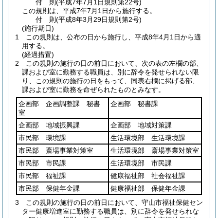
付
則
(平成7年7月1日
規則第22号)
この規則は、平成7年7月1日から施行する。
付
則
(平成8年3月29日
規則第2号)
(施行期日)
1
この規則は、公布の日から施行し、平成8年4月1日から適
用する。
(経過措置)
2
この規則の施行の日の前日において、次の表の左欄の部、
課および室に勤務する職員は、別に辞令を発せられない限
り、この規則の施行の日をもって、同表右欄に掲げる部、
課および室に勤務を命ぜられたものとみなす。
企画部 企画調整課 秘書
企画部 秘書課
室
企画部 地域振興課
企画部 地域対策課
市民部 環境課
生活環境部 生活環境課
市民部 斎場事業対策室
生活環境部 斎場事業対策室
市民部 市民課
生活環境部 市民課
市民部 福祉課
健康福祉部 社会福祉課
市民部 保健年金課
健康福祉部 保健年金課
3
この規則の施行の日の前日において、守山市福祉保健セン
ター健康増進室に勤務する職員は、別に辞令を発せられな