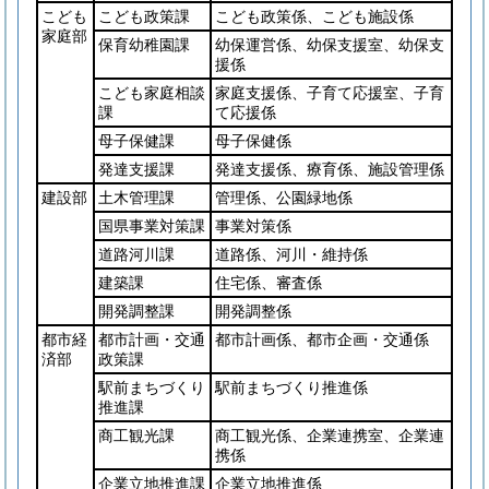
こども
こども政策課
こども政策係、こども施設係
家庭部
保育幼稚園課
幼保運営係、幼保支援室、幼保支
援係
こども家庭相談
家庭支援係、子育て応援室、子育
課
て応援係
母子保健課
母子保健係
発達支援課
発達支援係、療育係、施設管理係
建設部
土木管理課
管理係、公園緑地係
国県事業対策課
事業対策係
道路河川課
道路係、河川・維持係
建築課
住宅係、審査係
開発調整課
開発調整係
都市経
都市計画・交通
都市計画係、都市企画・交通係
済部
政策課
駅前まちづくり
駅前まちづくり推進係
推進課
商工観光課
商工観光係、企業連携室、企業連
携係
企業立地推進課
企業立地推進係