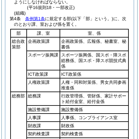
ようにしなければならない。
(平16規則18・一部改正)
(組織)
第4条
条例第1条
に規定する部
(以下「部」という。)
に、次
のとおり課、室および係を置く。
部
課、室
室、係
総合政
企画政策課
企画政策係、広報係、秘書室、秘
策部
書係
スポーツ振興課
スポーツ振興係、国スポ・障スポ
総務係、国スポ・障スポ競技式典
係
ICT政策課
ICT政策係
人権政策課
人権・同和対策係、男女共同参画
推進係
総務部
総務課
行政管理係、管財係、家計サポー
ト給付金室、給付金係
施設整備課
施設整備係
人事課
人事係、コンプライアンス室
財政課
財政係
契約検査課
契約検査係