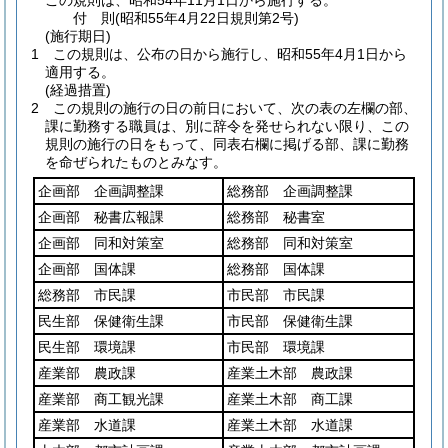
この規則は、昭和54年11月1日から施行する。
付
則
(昭和55年4月22日
規則第2号)
(施行期日)
1
この規則は、公布の日から施行し、昭和55年4月1日から
適用する。
(経過措置)
2
この規則の施行の日の前日において、次の表の左欄の部、
課に勤務する職員は、別に辞令を発せられない限り、この
規則の施行の日をもって、同表右欄に掲げる部、課に勤務
を命ぜられたものとみなす。
企画部 企画調整課
総務部 企画調整課
企画部 秘書広報課
総務部 秘書室
企画部 同和対策室
総務部 同和対策室
企画部 国体課
総務部 国体課
総務部 市民課
市民部 市民課
民生部 保健衛生課
市民部 保健衛生課
民生部 環境課
市民部 環境課
産業部 農政課
産業土木部 農政課
産業部 商工観光課
産業土木部 商工課
産業部 水道課
産業土木部 水道課