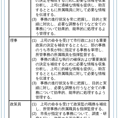
の決定を補佐するために必要な情報を収集
分析し、上司に適確な情報を提供し、助言
するとともに所属職員に対して必要な情報
を伝達する。
(3)
事務の進行状況を常に把握し、目的と実
績に対比し、必要な調整を行うなど全ての
事務について効果的、能率的に処理するよ
う管理する。
理事
(1)
上司の命令を受けて市行政における重要
政策の決定を補佐するとともに、部の事務
のうち市長が特に指定する事務を掌理し、
所管事務の所属職員を指揮監督する。
(2)
事務の適正な執行の確保および重要施策
の決定を補佐するために必要な情報を収集
分析し、上司に的確な情報を提供し、助言
するとともに所属職員に対して必要な情報
を伝達する。
(3)
事務の進行状況を常に把握し、目的と実
績に対し、必要な調整を行うなど全ての事
務について効率的、能率的に処理するよう
管理する。
政策員
(1)
上司の命令を受けて政策監の職務を補佐
し、所管事務の所属職員を指揮監督する。
(2)
市長が指定する事務について、調査・研