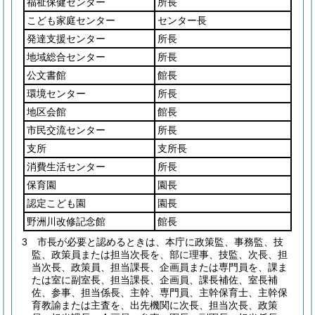
福祉保健センター
所長
こども家庭センター
センター長
発達支援センター
所長
地域総合センター
所長
公文書館
館長
環境センター
所長
地区会館
館長
市民交流センター
所長
支所
支所長
消費生活センター
所長
保育園
園長
認定こども園
園長
野洲川改修記念館
館長
3
市長が必要と認めるときは、本庁に政策監、事務監、技
監、政策員または担当次長を、部に理事、技監、次長、担
当次長、政策員、担当課長、企画員または専門員を、課ま
たは室に副室長、担当課長、企画員、課長補佐、室長補
佐、参事、担当係長、主幹、専門員、主幹保育士、主幹保
育教諭または主査を、出先機関に次長、担当次長、政策