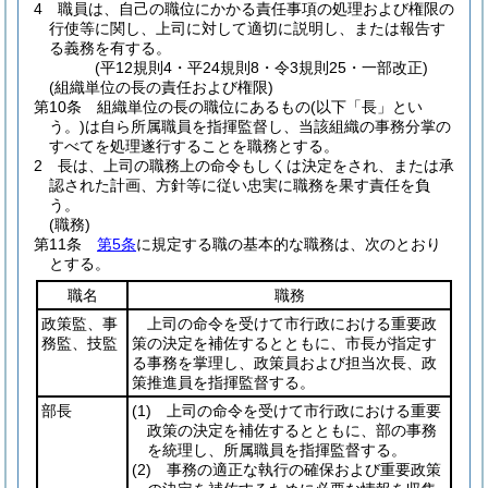
4
職員は、自己の職位にかかる責任事項の処理および権限の
行使等に関し、上司に対して適切に説明し、または報告す
る義務を有する。
(平12規則4・平24規則8・令3規則25・一部改正)
(組織単位の長の責任および権限)
第10条
組織単位の長の職位にあるもの
(以下「長」とい
う。)
は自ら所属職員を指揮監督し、当該組織の事務分掌の
すべてを処理遂行することを職務とする。
2
長は、上司の職務上の命令もしくは決定をされ、または承
認された計画、方針等に従い忠実に職務を果す責任を負
う。
(職務)
第11条
第5条
に規定する職の基本的な職務は、次のとおり
とする。
職名
職務
政策監、事
上司の命令を受けて市行政における重要政
務監、技監
策の決定を補佐するとともに、市長が指定す
る事務を掌理し、政策員および担当次長、政
策推進員を指揮監督する。
部長
(1)
上司の命令を受けて市行政における重要
政策の決定を補佐するとともに、部の事務
を統理し、所属職員を指揮監督する。
(2)
事務の適正な執行の確保および重要政策