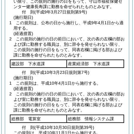
い限り、この規則の施行の日をもって、守山市福祉保健セ
ンター健康長寿課に勤務を命ぜられたものとみなす。
付
則
(平成9年3月27日
規則第9号)
(施行期日)
1
この規則は、公布の日から施行し、平成9年4月1日から適
用する。
(経過措置)
2
この規則の施行の日の前日において、次の表の左欄の部お
よび課に勤務する職員は、別に辞令を発せられない限り、
この規則の施行の日をもって、同表右欄に掲げる部および
課に勤務を命ぜられたものとみなす。
建設部 下水道課
産業経済部 下水道課
付
則
(平成10年3月23日
規則第7号)
(施行期日)
1
この規則は、平成10年4月1日から施行する。
(経過措置)
2
この規則の施行の日の前日において、次の表の左欄の部お
よび室に勤務する職員は、別に辞令を発せられない限り、
この規則の施行の日をもって、同表右欄に掲げる部および
課に勤務を命ぜられたものとみなす。
総務部 電算室
総務部 情報システム課
付
則
(平成10年10月30日
規則第39号)
この規則は、平成10年11月1日から施行する。