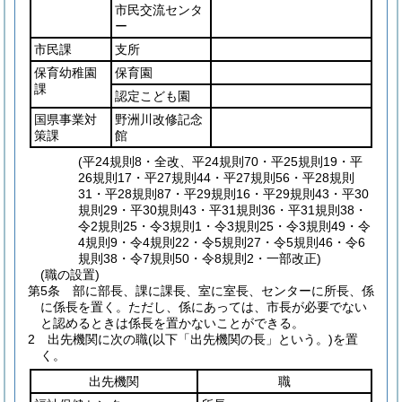
市民交流センタ
ー
市民課
支所
保育幼稚園
保育園
課
認定こども園
国県事業対
野洲川改修記念
策課
館
(平24規則8・全改、平24規則70・平25規則19・平
26規則17・平27規則44・平27規則56・平28規則
31・平28規則87・平29規則16・平29規則43・平30
規則29・平30規則43・平31規則36・平31規則38・
令2規則25・令3規則1・令3規則25・令3規則49・令
4規則9・令4規則22・令5規則27・令5規則46・令6
規則38・令7規則50・令8規則2・一部改正)
(職の設置)
第5条
部に部長、課に課長、室に室長、センターに所長、係
に係長を置く。
ただし、係にあっては、市長が必要でない
と認めるときは係長を置かないことができる。
2
出先機関に次の職
(以下「出先機関の長」という。)
を置
く。
出先機関
職