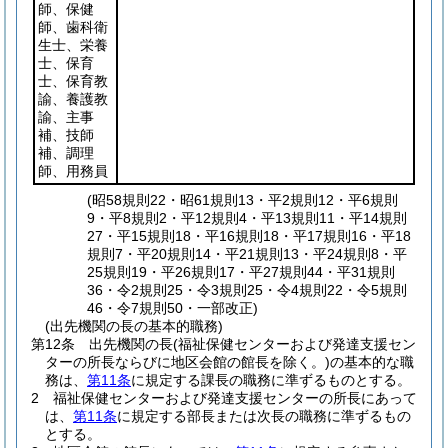
師、保健
師、歯科衛
生士、栄養
士、保育
士、保育教
諭、養護教
諭、主事
補、技師
補、調理
師、用務員
(昭58規則22・昭61規則13・平2規則12・平6規則
9・平8規則2・平12規則4・平13規則11・平14規則
27・平15規則18・平16規則18・平17規則16・平18
規則7・平20規則14・平21規則13・平24規則8・平
25規則19・平26規則17・平27規則44・平31規則
36・令2規則25・令3規則25・令4規則22・令5規則
46・令7規則50・一部改正)
(出先機関の長の基本的職務)
第12条
出先機関の長
(福祉保健センターおよび発達支援セン
ターの所長ならびに地区会館の館長を除く。)
の基本的な職
務は、
第11条
に規定する課長の職務に準ずるものとする。
2
福祉保健センターおよび発達支援センターの所長にあって
は、
第11条
に規定する部長または次長の職務に準ずるもの
とする。