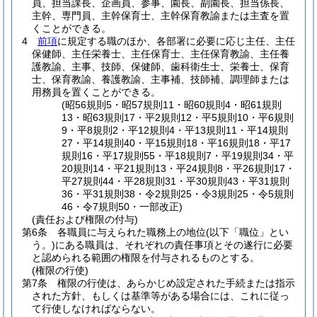
員、担当課長、企画員、参事、園長、副園長、担当係長、
主幹、専門員、主幹保育士、主幹保育教諭または主査を置
くことができる。
4
前項
に規定する職のほか、各部署に必要に応じ主任、主任
保健師、主任栄養士、主任保育士、主任保育教諭、主任養
護教諭、主事、技師、保健師、歯科衛生士、栄養士、保育
士、保育教諭、養護教諭、主事補、技師補、調理師または
用務員を置くことができる。
(昭56規則5・昭57規則11・昭60規則4・昭61規則
13・昭63規則17・平2規則12・平5規則10・平6規則
9・平8規則2・平12規則4・平13規則11・平14規則
27・平14規則40・平15規則18・平16規則18・平17
規則16・平17規則55・平18規則7・平19規則34・平
20規則14・平21規則13・平24規則8・平26規則17・
平27規則44・平28規則31・平30規則43・平31規則
36・平31規則38・令2規則25・令3規則25・令5規則
46・令7規則50・一部改正)
(責任および権限の付与)
第6条
各職員に与えられた職務上の地位
(以下「職位」とい
う。)
にある職員は、それぞれの責任事項とその遂行に必要
と認められる範囲の権限を付与されるものとする。
(権限の行使)
第7条
権限の行使は、あらかじめ設定された手続または指示
された方針、もしくは基準等がある場合には、これに従っ
て行使しなければならない。