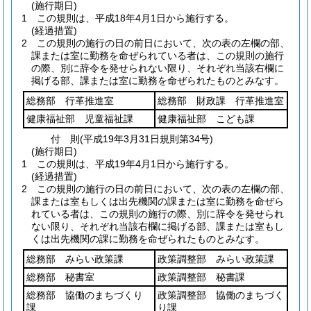
(施行期日)
1
この規則は、平成18年4月1日から施行する。
(経過措置)
2
この規則の施行の日の前日において、次の表の左欄の部、
課または室に勤務を命ぜられている者は、この規則の施行
の際、別に辞令を発せられない限り、それぞれ当該右欄に
掲げる部、課または室に勤務を命ぜられたものとみなす。
総務部 行革推進室
総務部 財政課 行革推進室
健康福祉部 児童福祉課
健康福祉部 こども課
付
則
(平成19年3月31日
規則第34号)
(施行期日)
1
この規則は、平成19年4月1日から施行する。
(経過措置)
2
この規則の施行の日の前日において、次の表の左欄の部、
課または室もしくは出先機関の課または室に勤務を命ぜら
れている者は、この規則の施行の際、別に辞令を発せられ
ない限り、それぞれ当該右欄に掲げる部、課または室もし
くは出先機関の課に勤務を命ぜられたものとみなす。
総務部 みらい政策課
政策調整部 みらい政策課
総務部 秘書室
政策調整部 秘書課
総務部 協働のまちづくり
政策調整部 協働のまちづく
課
り課