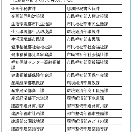
に勤務を命ぜられたものとする。
企画部秘書課
総務部秘書広報課
企画部同和対策課
市民福祉部人権政策課
生活環境部市民生活課
市民福祉部市民生活課
生活環境部生活環境課
環境経済部環境課
生活環境部市民課
市民福祉部市民課
健康福祉部社会福祉課
市民福祉部社会福祉課
健康福祉部児童家庭課
市民福祉部社会福祉課
福祉保健センター高齢福祉
市民福祉部高齢福祉課
課
健康福祉部保険年金課
市民福祉部国保年金課
産業経済部農政課
環境経済部農政課
産業経済部商工課
環境経済部商工観光課
産業経済部下水道課
環境経済部下水道課
建設部道路河川課
都市整備部道路河川課
建設部都市計画課
都市整備部都市整備課
建設部公園緑地課
環境経済部みどりの課
建設部建築指導課
都市整備部建築指導課