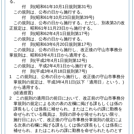
る。
付
則
(昭和61年10月1日
規則第31号)
この規則は、公布の日から施行する。
付
則
(昭和61年10月23日
規則第39号)
この規則は、公布の日から施行する。
ただし、別表第2の改
正規定は、昭和61年11月23日から施行する。
付
則
(昭和62年4月1日
規則第17号)
この規則は、公布の日から施行する。
付
則
(昭和63年6月20日
規則第17号)
この規則は、公布の日から施行し、改正後の守山市事務分
掌規則は、昭和63年4月1日から適用する。
付
則
(平成2年4月1日
規則第12号)
この規則は、平成2年4月1日から施行する。
付
則
(平成3年4月18日
規則第7号)
1
この規則は、公布の日から施行し、改正後の守山市事務分
掌規則の規定は、平成3年4月1日
(以下「適用日」という。)
から適用する。
(経過措置)
2
この規則の適用日の前日において、改正前の守山市事務分
掌規則の規定による次の表の左欄に掲げる課もしくは係の
課長もしくは係長に補せられ、またはこれらの課に勤務を
命ぜられている職員は、別段の辞令が発せられない限り、
施行日において、改正後の守山市事務分掌規則の規定によ
る次表の右欄に掲げる課もしくは係の課長もしくは係長に
補せられ、またはこれらの課に勤務を命ぜられたものとす