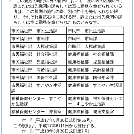
2
この規則の施行の日の前日において、次の表の左欄の部、
課または出先機関の課もしくは室に勤務を命ぜられている
者は、この規則の施行の際、別に辞令を発せられない限
り、それぞれ当該右欄に掲げる部、課または出先機関の課
もしくは室に勤務を命ぜられたものとみなす。
市民福祉部 市民生活課
市民部 市民生活課
市民福祉部 市民課
市民部 市民課
市民福祉部 人権政策課
市民部 人権政策課
市民福祉部 社会福祉課
健康福祉部 社会福祉課
市民福祉部 児童福祉課
健康福祉部 児童福祉課
市民福祉部 高齢福祉課
健康福祉部 高齢福祉課
市民福祉部 国保年金課
健康福祉部 国保年金課
市民福祉部 すこやか生活
健康福祉部 すこやか生活課
課
福祉保健センター すこや
健康福祉部 福祉保健センタ
か生活課
ー すこやか生活課
福祉保健センター 療育室
健康福祉部 発達支援室
付
則
(平成17年5月30日
規則第55号)
この規則は、平成17年6月1日から施行する。
付
則
(平成18年3月30日
規則第7号)