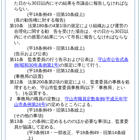
た日から30日以内にその結果を市議会に報告しなければな
らない。
(平18条例49・旧第10条繰上)
(長の勧告権に対する報告)
第10条
法第180条の4第1項の規定により組織および運営の
合理化に関する勧 告を受けた場合は、その日から30日以
内にその措置の結果について市長に報告しなければならな
い。
(平18条例49・旧第11条繰上)
(告示および公表)
第11条
監査委員の行う告示および公表は、
守山市公告式条
例
(昭和30年条例第1号)
の規定に準じて行う。
(平18条例49・旧第12条繰上)
(事務局の設置)
第12条
法第200条第2項の規定により、監査委員の事務を処
理するため、守山市監査委員事務局
(以下「事務局」とい
う。)
を設置する。
2
事務局の職員の定数は、
守山市職員定数条例
(平成元年守
山市条例第24号)
の定めるところによる。
(平18条例49・旧第13条繰上)
(その他の事項)
第13条
この条例に定めるもののほか必要な事項は、監査委
員が協議して定める。
(平3条例18・一部改正、平18条例49・旧第14条繰
上)