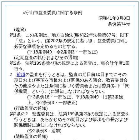
○守山市監査委員に関する条例
昭和41年3月8日
条例第14号
(趣旨)
第1条
この条例は、地方自治法
(昭和22年法律第67号。以下
「法」という。)
第202条の規定に基づき、監査委員に関し
必要な事項を定めるものとする。
(平18条例49・令2条例3・一部改正)
(定期監査の執行およびその通知)
第2条
法第199条第4項の規定による監査は、毎会計年度1回
行う。
2
前項
の監査を行うときは、監査の期日前10日までにその
期日および事項を市長および関係のある議会、教育委員会
その他法令または条例に基づく委員会または委員
(以下「関
係機関」という。)
に通知しなければならない。
(平3条例18・一部改正、平18条例49・旧第3条繰
上、令2条例3・一部改正)
(行政監査の通知)
第2条の2
監査委員は、法第199条第2項の規定による監査を
行うときは、あらかじめその期日および事項を市長および
関係機関に通知しなければならない。
(令2条例3・追加)
(随時監査の通知)