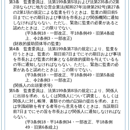
第3条
監査委員は、法第199条第5項および法第235条の2第
2項ならびに地方公営企業法
(昭和27年法律第292号)
第27条
の2第1項の規定による監査を行うときは、監査の期日前5
日までにその期日および事項を市長および関係機関に通知
しなければならない。
ただし、緊急に監査の必要があると
認めたときは、この限りでない。
(平3条例18・一部改正、平18条例49・旧第4条繰
上、令2条例3・一部改正)
(財政的援助団体等の監査)
第4条
監査委員は、法第199条第7項の規定により、監査を
行うときは、監査の 期日前7日までにその期日および事項
を市長および監査の対象となる財政的援助を与えているも
の等に通知しなければならない。
ただし、緊急に監査の必
要があると認めたときは、この限りでない。
(平3条例18・一部改正、平18条例49・旧第5条繰
上、令2条例3・一部改正)
(関係人の出頭要求等)
第5条
監査委員は、法第199条第8項の規定により、関係人
に出頭を求め、もしくは関係人について調査し、もしくは
関係人に対し帳簿、書類その他の記録の提出を求め、また
は学識経験を有する者等から意見を聴くときは、当該期日
前7日までにその旨を市長および関係人に通知しなければな
らない。
(平3条例18・平14条例34・一部改正、平18条例
49・旧第6条繰上)