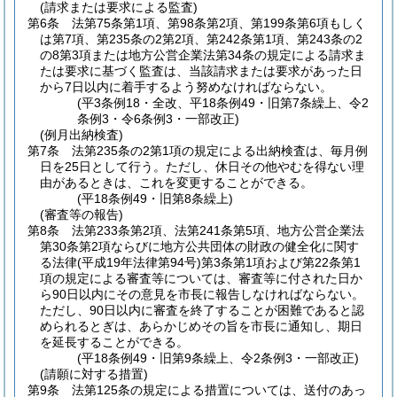
(請求または要求による監査)
第6条
法第75条第1項、第98条第2項、第199条第6項もしく
は第7項、第235条の2第2項、第242条第1項、第243条の2
の8第3項または地方公営企業法第34条の規定による請求ま
たは要求に基づく監査は、当該請求または要求があった日
から7日以内に着手するよう努めなければならない。
(平3条例18・全改、平18条例49・旧第7条繰上、令2
条例3・令6条例3・一部改正)
(例月出納検査)
第7条
法第235条の2第1項の規定による出納検査は、毎月例
日を25日として行う。
ただし、休日その他やむを得ない理
由があるときは、これを変更することができる。
(平18条例49・旧第8条繰上)
(審査等の報告)
第8条
法第233条第2項、法第241条第5項、地方公営企業法
第30条第2項ならびに地方公共団体の財政の健全化に関す
る法律
(平成19年法律第94号)
第3条第1項および第22条第1
項の規定による審査等については、審査等に付された日か
ら90日以内にその意見を市長に報告しなければならない。
ただし、90日以内に審査を終了することが困難であると認
められるとぎは、あらかじめその旨を市長に通知し、期日
を延長することができる。
(平18条例49・旧第9条繰上、令2条例3・一部改正)
(請願に対する措置)
第9条
法第125条の規定による措置については、送付のあっ