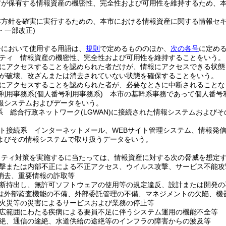
市が保有する情報資産の機密性、完全性および可用性を維持するため、
本方針を確実に実行するための、本市における情報資産に関する情報セ
5・一部改正)
ーにおいて使用する用語は、
規則
で定めるもののほか、
次の各号
に定め
ティ 情報資産の機密性、完全性および可用性を維持することをいう。
にアクセスすることを認められた者だけが、情報にアクセスできる状態
が破壊、改ざんまたは消去されていない状態を確保することをいう。
にアクセスすることを認められた者が、必要なときに中断されることな
利用事務系
(個人番号利用事務系)
本市の基幹系事務であって個人番号
報システムおよびデータをいう。
続系 総合行政ネットワーク
(LGWAN)
に接続された情報システムおよびそ
。
ト接続系 インターネットメール、WEBサイト管理システム、情報発
よびその情報システムで取り扱うデータをいう。
リティ対策を実施するに当たっては、情報資産に対する次の脅威を想定
撃または内部不正による不正アクセス、ウイルス攻撃、サービス不能攻
消去、重要情報の詐取等
断持出し、無許可ソフトウェアの使用等の規定違反、設計または開発の
は外部監査機能の不備、外部委託管理の不備、マネジメントの欠陥、機
火災等の災害によるサービスおよび業務の停止等
広範囲にわたる疾病による要員不足に伴うシステム運用の機能不全等
絶、通信の途絶、水道供給の途絶等のインフラの障害からの波及等