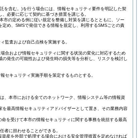
託を含む。)
を行う場合には、情報セキュリティ要件を明記した契
し、必要に応じて契約に基づき措置を講じる。
本市の定める例に従い規定を整備し対策を講じるとともに、ソー
を定め、SMSで発信できる情報を規定し、利用するSMSごとの責
ティ監査および自己点検を実施する。
た場合および情報セキュリティに関する状況の変化に対応するため
威の発生の可能性および発生時の損失等を分析し、リスクを検討し
情報セキュリティ実施手順を策定するものとする。
は、本市における全てのネットワーク、情報システム等の情報資
門家を最高情報セキュリティアドバイザーとして置き、その業務内容
SOの命を受けて本市の情報セキュリティに関する事務を統括する最高
責任者に担わせることができる。
情報資産を外部で処理する場合における安全管理措置を定めなければ