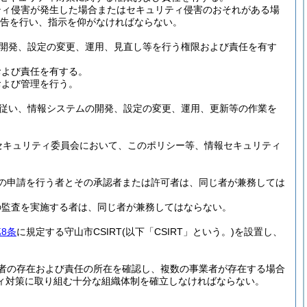
ティ侵害が発生した場合またはセキュリティ侵害のおそれがある場
報告を行い、指示を仰がなければならない。
開発、設定の変更、運用、見直し等を行う権限および責任を有す
および責任を有する。
および管理を行う。
従い、情報システムの開発、設定の変更、運用、更新等の作業を
セキュリティ委員会において、このポリシー等、情報セキュリティ
の申請を行う者とその承認者または許可者は、同じ者が兼務しては
の監査を実施する者は、同じ者が兼務してはならない。
8条
に規定する守山市CSIRT
(以下「CSIRT」という。)
を設置し、
者の存在および責任の所在を確認し、複数の事業者が存在する場合
ィ対策に取り組む十分な組織体制を確立しなければならない。