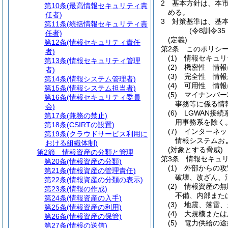
2
基本方針は、本
第10条
(最高情報セキュリティ責
める。
任者)
3
対策基準は、基
第11条
(統括情報セキュリティ責
(令8訓令3
任者)
(定義)
第12条
(情報セキュリティ責任
第2条
このポリシ
者)
(1)
情報セキュリ
第13条
(情報セキュリティ管理
(2)
機密性 情報
者)
(3)
完全性 情報
第14条
(情報システム管理者)
(4)
可用性 情報
第15条
(情報システム担当者)
(5)
マイナンバー
第16条
(情報セキュリティ委員
事務等に係る情
会)
(6)
LGWAN接
第17条
(兼務の禁止)
用事務系を除く
第18条
(CSIRTの設置)
(7)
インターネッ
第19条
(クラウドサービス利用に
情報システムお
おける組織体制)
(対象とする脅威)
第2節
情報資産の分類と管理
第3条
情報セキュ
第20条
(情報資産の分類)
(1)
外部からの攻
第21条
(情報資産の管理責任)
破壊、改ざん、
第22条
(情報資産の分類の表示)
(2)
情報資産の無
第23条
(情報の作成)
不備、内部また
第24条
(情報資産の入手)
(3)
地震、落雷、
第25条
(情報資産の利用)
(4)
大規模または
第26条
(情報資産の保管)
(5)
電力供給の途
第27条
(情報の送信)