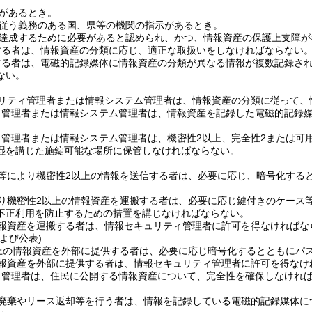
があるとき。
従う義務のある国、県等の機関の指示があるとき。
達成するために必要があると認められ、かつ、情報資産の保護上支障が
する者は、情報資産の分類に応じ、適正な取扱いをしなければならない
する者は、電磁的記録媒体に情報資産の分類が異なる情報が複数記録さ
ない。
リティ管理者または情報システム管理者は、情報資産の分類に従って、
ィ管理者または情報システム管理者は、情報資産を記録した電磁的記録
管理者または情報システム管理者は、機密性2以上、完全性2または可
湿を講じた施錠可能な場所に保管しなければならない。
等により機密性2以上の情報を送信する者は、必要に応じ、暗号化する
り機密性2以上の情報資産を運搬する者は、必要に応じ鍵付きのケース
不正利用を防止するための措置を講じなければならない。
情報資産を運搬する者は、情報セキュリティ管理者に許可を得なければな
よび公表)
上の情報資産を外部に提供する者は、必要に応じ暗号化するとともにパ
情報資産を外部に提供する者は、情報セキュリティ管理者に許可を得なけ
ィ管理者は、住民に公開する情報資産について、完全性を確保しなけれ
廃棄やリース返却等を行う者は、情報を記録している電磁的記録媒体に