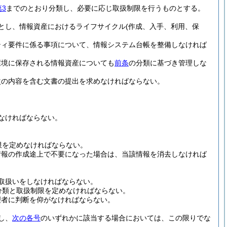
3
までのとおり分類し、必要に応じ取扱制限を行うものとする。
とし、情報資産におけるライフサイクル
(作成、入手、利用、保
ティ要件に係る事項について、情報システム台帳を整備しなければ
環境に保存される情報資産についても
前条
の分類に基づき管理しな
次の内容を含む文書の提出を求めなければならない。
なければならない。
限を定めなければならない。
情報の作成途上で不要になった場合は、当該情報を消去しなければ
取扱いをしなければならない。
分類と取扱制限を定めなければならない。
理者に判断を仰がなければならない。
し、
次の各号
のいずれかに該当する場合においては、この限りでな