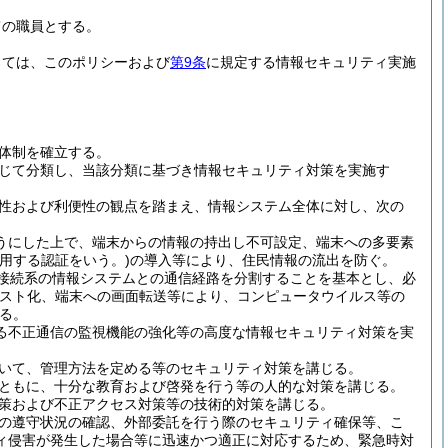
ての職員とする。
っては、このポリシーおよび
第9条
に規定する情報セキュリティ実施
体制を確立する。
じて分類し、当該分類に基づき情報セキュリティ対策を実施す
性および利便性の観点を踏まえ、情報システム全体に対し、次の
うにした上で、端末からの情報の持出し不可設定、端末への多要素
用する認証をいう。)
の導入等により、住民情報の流出を防ぐ。
ト接続系の情報システムとの通信経路を分割することを基本とし、必
キスト化、端末への画面転送等により、コンピュータウイルス等の
る。
る不正通信の監視機能の強化等の高度な情報セキュリティ対策を実
いて、管理方法を定める等のセキュリティ対策を講じる。
ともに、十分な教育および啓発を行う等の人的な対策を講じる。
策および不正アクセス対策等の技術的対策を講じる。
の遵守状況の確認、外部委託を行う際のセキュリティ確保等、こ
ィ侵害が発生した場合等に迅速かつ適正に対応するため、緊急時対