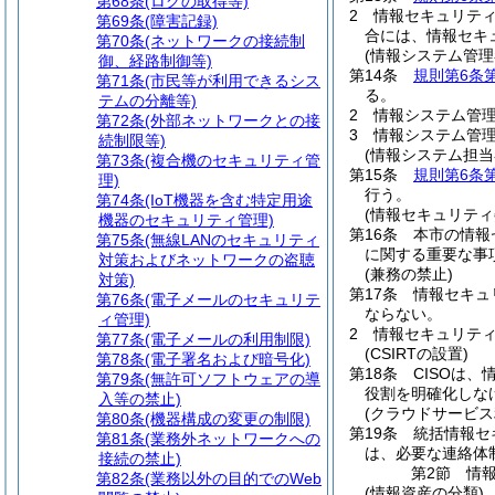
第68条
(ログの取得等)
2
情報セキュリテ
第69条
(障害記録)
合には、情報セキ
第70条
(ネットワークの接続制
(情報システム管理
御、経路制御等)
第14条
規則第6条
第71条
(市民等が利用できるシス
る。
テムの分離等)
2
情報システム管
第72条
(外部ネットワークとの接
3
情報システム管
続制限等)
(情報システム担当
第73条
(複合機のセキュリティ管
第15条
規則第6条
理)
行う。
第74条
(IoT機器を含む特定用途
(情報セキュリティ
機器のセキュリティ管理)
第16条
本市の情報
第75条
(無線LANのセキュリティ
に関する重要な事
対策およびネットワークの盗聴
(兼務の禁止)
対策)
第17条
情報セキュ
第76条
(電子メールのセキュリテ
ならない。
ィ管理)
2
情報セキュリテ
第77条
(電子メールの利用制限)
(CSIRTの設置)
第78条
(電子署名および暗号化)
第18条
CISOは
第79条
(無許可ソフトウェアの導
役割を明確化しな
入等の禁止)
(クラウドサービス
第80条
(機器構成の変更の制限)
第19条
統括情報セ
第81条
(業務外ネットワークへの
は、必要な連絡体
接続の禁止)
第2節
情
第82条
(業務以外の目的でのWeb
(情報資産の分類)