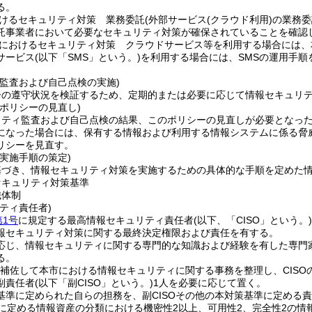
る。
けるセキュリティ対策 業務委託
(外部サービス
(クラウド利用)
の業務委
託事業者において必要なセキュリティ対策が確保されていることを確認
におけるセキュリティ対策 クラウドサービス等を利用する場合には、
サービス
(以下「SMS」という。)
を利用する場合には、SMSの運用手順
ィ監査および自己点検の実施)
ーの遵守状況を検証するため、定期的または必要に応じて情報セキュリ
ポリシーの見直し)
リティ監査および自己点検の結果、このポリシーの見直しが必要となっ
になった場合には、保有する情報および利用する情報システムに係る脅
リシーを見直す。
実施手順の策定)
基づき、情報セキュリティ対策を実施するための具体的な手順を定めた
セキュリティ対策基準
織体制
ティ責任者)
第1号
に規定する最高情報セキュリティ責任者
(以下、「CISO」という。)
報セキュリティ対策に関する最終決定権限および責任を有する。
に応じ、情報セキュリティに関する専門的な知識および経験を有した専
る。
SOを補佐して本市における情報セキュリティに関する事務を整理し、CI
副責任者
(以下「副CISO」という。)
1人を必要に応じて置く。
策基準に定められた自らの担務を、副CISOその他の本対策基準に定める
に定める情報資産の分類における機密性2以上、可用性2、完全性2の