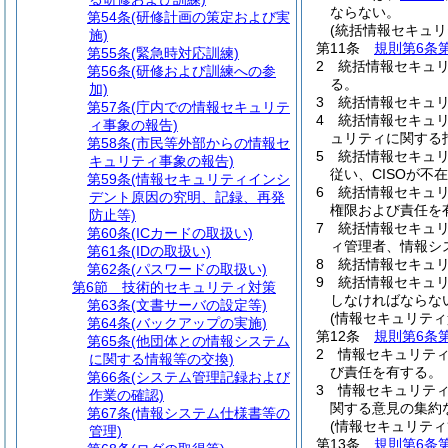
ならない。
第54条
(研修計画の策定および実
(統括情報セキュリ
施)
第11条
規則第6条
第55条
(緊急時対応訓練)
2
統括情報セキュ
第56条
(研修および訓練への参
る。
加)
3
統括情報セキュ
第57条
(庁内での情報セキュリテ
4
統括情報セキュ
ィ事象の報告)
ュリティに関する
第58条
(市民等外部からの情報セ
5
統括情報セキュリ
キュリティ事象の報告)
従い、CISOが
第59条
(情報セキュリティインシ
6
統括情報セキュ
デント原因の究明、記録、再発
権限および責任を
防止等)
7
統括情報セキュリ
第60条
(ICカードの取扱い)
ィ管理者、情報シ
第61条
(IDの取扱い)
8
統括情報セキュリ
第62条
(パスワードの取扱い)
9
統括情報セキュリ
第6節
技術的セキュリティ対策
しなければならな
第63条
(文書サーバの設定等)
(情報セキュリティ
第64条
(バックアップの実施)
第12条
規則第6条
第65条
(他団体との情報システム
2
情報セキュリテ
に関する情報等の交換)
び責任を有する。
第66条
(システム管理記録および
3
情報セキュリテ
作業の確認)
関する意見の集約
第67条
(情報システム仕様書等の
(情報セキュリティ
管理)
第13条
規則第6条