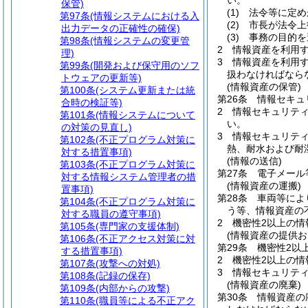
い。
保管)
(1)
法令等に定め
第97条
(情報システムにおける入
(2)
市長が法令上
出力データの正確性の確保)
(3)
事務の目的を
第98条
(情報システムの変更管
2
情報資産を利用
理)
3
情報資産を利用
第99条
(開発および保守用のソフ
扱わなければなら
トウェアの更新等)
(情報資産の保管)
第100条
(システム更新または統
第26条
情報セキュ
合時の検証等)
2
情報セキュリテ
第101条
(情報システムについて
い。
の対策の見直し)
3
情報セキュリティ
第102条
(不正プログラム対策に
熱、耐水および耐
対する措置事項)
(情報の送信)
第103条
(不正プログラム対策に
第27条
電子メール
対する情報システム管理者の措
(情報資産の運搬)
置事項)
第28条
車両等によ
第104条
(不正プログラム対策に
う等、情報資産の
対する職員の遵守事項)
2
機密性2以上の
第105条
(専門家の支援体制)
(情報資産の提供お
第106条
(不正アクセス対策に対
第29条
機密性2以
する措置事項)
2
機密性2以上の
第107条
(攻撃への対処)
3
情報セキュリテ
第108条
(記録の保存)
(情報資産の廃棄)
第109条
(内部からの攻撃)
第30条
情報資産の
第110条
(職員等による不正アク