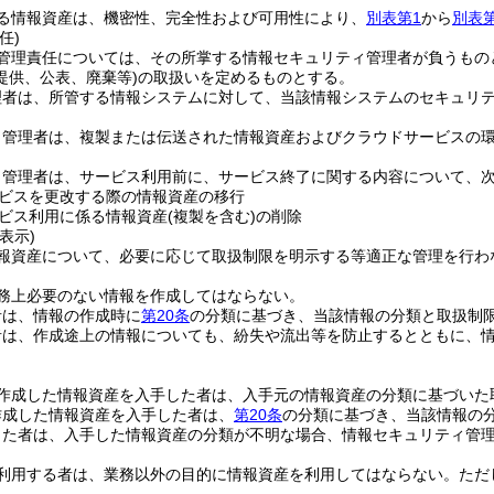
る情報資産は、機密性、完全性および可用性により、
別表第1
から
別表第
任)
管理責任については、その所掌する情報セキュリティ管理者が負うもの
提供、公表、廃棄等)
の取扱いを定めるものとする。
理者は、所管する情報システムに対して、当該情報システムのセキュリ
ィ管理者は、複製または伝送された情報資産およびクラウドサービスの
ィ管理者は、サービス利用前に、サービス終了に関する内容について、
ビスを更改する際の情報資産の移行
ビス利用に係る情報資産
(複製を含む)
の削除
表示)
報資産について、必要に応じて取扱制限を明示する等適正な管理を行わ
務上必要のない情報を作成してはならない。
者は、情報の作成時に
第20条
の分類に基づき、当該情報の分類と取扱制
者は、作成途上の情報についても、紛失や流出等を防止するとともに、
作成した情報資産を入手した者は、入手元の情報資産の分類に基づいた
作成した情報資産を入手した者は、
第20条
の分類に基づき、当該情報の
した者は、入手した情報資産の分類が不明な場合、情報セキュリティ管
利用する者は、業務以外の目的に情報資産を利用してはならない。
ただ