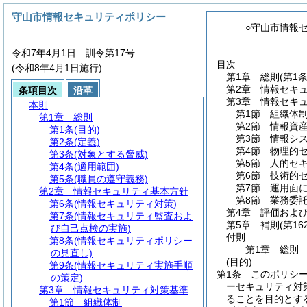
守山市情報セキュリティポリシー
○守山市情報
令和7年4月1日 訓令第17号
目次
(令和8年4月1日施行)
第1章
総則
(第1
第2章
情報セキ
条項目次
沿革
第3章
情報セキ
本則
第1節
組織体
第1章
総則
第2節
情報資
第1条
(目的)
第3節
情報シ
第2条
(定義)
第4節
物理的
第3条
(対象とする脅威)
第5節
人的セ
第4条
(適用範囲)
第6節
技術的
第5条
(職員の遵守義務)
第7節
運用面
第2章
情報セキュリティ基本方針
第8節
業務委
第6条
(情報セキュリティ対策)
第4章
評価およ
第7条
(情報セキュリティ監査およ
第5章
補則
(第16
び自己点検の実施)
付則
第8条
(情報セキュリティポリシー
第1章
総則
の見直し)
(目的)
第9条
(情報セキュリティ実施手順
第1条
このポリシ
の策定)
ーセキュリティ対
第3章
情報セキュリティ対策基準
ることを目的とす
第1節
組織体制