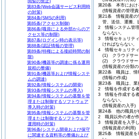
閲覧の禁止)
第20条
本市におけ
第83条
(Web会議サービス利用時
(情報資産の管理責
の対策)
第21条
情報資産の
第84条
(SMSの利用)
管、送信、運搬、
第85条
(アクセス制御)
2
情報システム管
第86条
(職員による外部からのア
ならない。
クセス等の制限)
3
情報セキュリテ
第87条
(ログイン時の表示等)
ければならない。
第88条
(認証情報の管理)
4
情報セキュリテ
第89条
(特権による接続時間の制
(1)
クラウドサー
限)
(2)
クラウドサー
第90条
(機器等の調達に係る運用
(情報資産の分類の
規程の整備)
第22条
職員は、情
第91条
(機器等および情報システ
(情報の作成)
ムの調達)
第23条
職員は、業
第92条
(情報システムの開発)
2
情報を作成する
第93条
(情報システムの導入)
3
情報を作成する
第94条
(情報システムの基盤を管
ならない。
理または制御するソフトウェア
(情報資産の入手)
導入時の対策)
第24条
他の職員が
第95条
(情報システムの基盤を管
2
職員以外の者が
理または制御するソフトウェア
3
情報資産を入手
運用時の対策)
(情報資産の利用)
第96条
(システム開発および保守
第25条
情報資産を
に関連する資料等の整備および