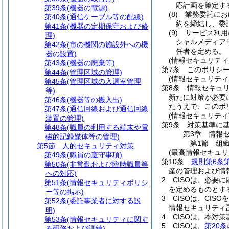
応計画を策定す
第39条
(機器の電源)
(8)
業務委託にお
第40条
(通信ケーブル等の配線)
約を締結し、委
第41条
(機器の定期保守および修
(9)
サービス利用
理)
シャルメディア
第42条
(市の機関の施設外への機
任者を定める。
器の設置)
(情報セキュリテ
第43条
(機器の廃棄等)
第7条
このポリシ
第44条
(管理区域の管理)
(情報セキュリティ
第45条
(管理区域の入退室管理
第8条
情報セキュ
等)
新たに対策が必要
第46条
(機器等の搬入出)
たうえで、このポ
第47条
(通信回線および通信回線
(情報セキュリティ
装置の管理)
第9条
対策基準に
第48条
(職員の利用する端末や電
第3章
情報
磁的記録媒体等の管理)
第1節
組
第5節
人的セキュリティ対策
(最高情報セキュリ
第49条
(職員の遵守事項)
第10条
規則第6条
第50条
(非常勤および臨時職員等
産の管理および情
への対応)
2
CISOは、必要
第51条
(情報セキュリティポリシ
を定めるものとす
ー等の掲示)
3
CISOは、CI
第52条
(委託事業者に対する説
情報セキュリティ
明)
4
CISOは、本対
第53条
(情報セキュリティに関す
5
CISOは、
第20条
る研修および訓練)