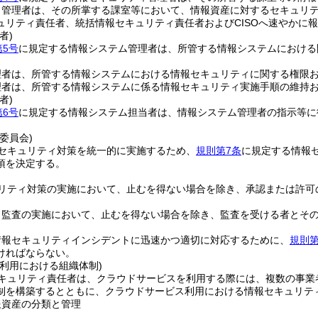
ィ管理者は、その所掌する課室等において、情報資産に対するセキュリ
ュリティ責任者、統括情報セキュリティ責任者およびCISOへ速やかに
者)
第5号
に規定する情報システム管理者は、所管する情報システムにおける
理者は、所管する情報システムにおける情報セキュリティに関する権限
理者は、所管する情報システムに係る情報セキュリティ実施手順の維持
者)
第6号
に規定する情報システム担当者は、情報システム管理者の指示等に
委員会)
セキュリティ対策を統一的に実施するため、
規則第7条
に規定する情報
項を決定する。
リティ対策の実施において、止むを得ない場合を除き、承認または許可
ィ監査の実施において、止むを得ない場合を除き、監査を受ける者とそ
、情報セキュリティインシデントに迅速かつ適切に対応するために、
規則第
ければならない。
利用における組織体制)
キュリティ責任者は、クラウドサービスを利用する際には、複数の事業
制を構築するとともに、クラウドサービス利用における情報セキュリテ
報資産の分類と管理