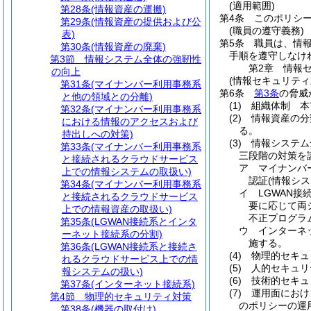
(適用範囲)
第28条
(情報資産の運搬)
第4条
このポリシ
第29条
(情報資産の提供および公
(職員の遵守義務)
表)
第5条
職員は、情
第30条
(情報資産の廃棄)
手順を遵守しなけ
第3節
情報システム全体の強靭性
第2章
情報
の向上
(情報セキュリティ
第31条
(マイナンバー利用事務系
第6条
第3条
の脅威
と他の領域との分離)
(1)
組織体制 本
第32条
(マイナンバー利用事務系
(2)
情報資産の分
における情報のアクセスおよび
る。
持出しへの対策)
(3)
情報システム
第33条
(マイナンバー利用事務系
三段階の対策を
と接続されるクラウドサービス
ア
マイナンバ
上での情報システムの取扱い)
認証
(情報シ
第34条
(マイナンバー利用事務系
イ
LGWAN
と接続されるクラウドサービス
要に応じて両
上での情報資産の取扱い)
不正プログラ
第35条
(LGWAN接続系とインタ
ウ
インターネ
ーネット接続系の分割)
施する。
第36条
(LGWAN接続系と接続さ
(4)
物理的セキュ
れるクラウドサービス上での情
(5)
人的セキュリ
報システムの扱い)
(6)
技術的セキュ
第37条
(インターネット接続系)
(7)
運用面におけ
第4節
物理的セキュリティ対策
のポリシーの運
第38条
(機器の取付け)