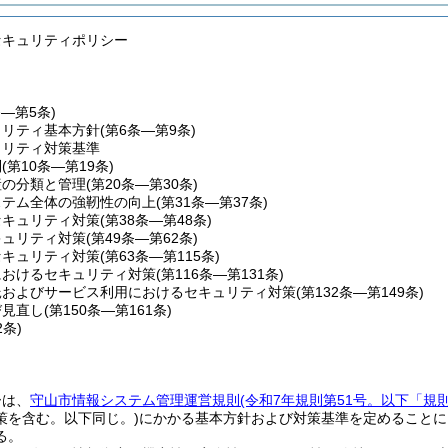
セキュリティポリシー
条―第5条)
ュリティ基本方針
(第6条―第9条)
ュリティ対策基準
制
(第10条―第19条)
産の分類と管理
(第20条―第30条)
ステム全体の強靭性の向上
(第31条―第37条)
セキュリティ対策
(第38条―第48条)
キュリティ対策
(第49条―第62条)
セキュリティ対策
(第63条―第115条)
におけるセキュリティ対策
(第116条―第131条)
託およびサービス利用におけるセキュリティ対策
(第132条―第149条)
び見直し
(第150条―第161条)
2条)
ーは、
守山市情報システム管理運営規則
(令和7年規則第51号。以下「規
策を含む。以下同じ。)
にかかる基本方針および対策基準を定めることに
る。