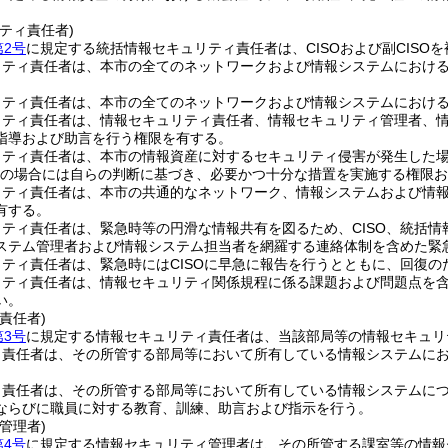
ティ責任者)
第2号
に規定する統括情報セキュリティ責任者は、CISOおよび副CISO
リティ責任者は、本市の全てのネットワークおよび情報システムにおけ
リティ責任者は、本市の全てのネットワークおよび情報システムにおけ
リティ責任者は、情報セキュリティ責任者、情報セキュリティ管理者、
指導および助言を行う権限を有する。
ティ責任者は、本市の情報資産に対するセキュリティ侵害が発生した場
不在の場合には自らの判断に基づき、必要かつ十分な措置を実施する権限
リティ責任者は、本市の共通的なネットワーク、情報システムおよび情
有する。
ティ責任者は、緊急時等の円滑な情報共有を図るため、CISO、統括
ステム管理者および情報システム担当者を網羅する連絡体制を含めた緊
ティ責任者は、緊急時にはCISOに早急に報告を行うとともに、回復
ティ責任者は、情報セキュリティ関係規程に係る課題および問題点を含
い。
責任者)
第3号
に規定する情報セキュリティ責任者は、当該部局等の情報セキュリ
ィ責任者は、その所管する部局等において所有している情報システムに
ィ責任者は、その所管する部局等において所有している情報システムに
ならびに職員に対する教育、訓練、助言および指示を行う。
管理者)
第4号
に規定する情報セキュリティ管理者は、その所管する課室等の情報