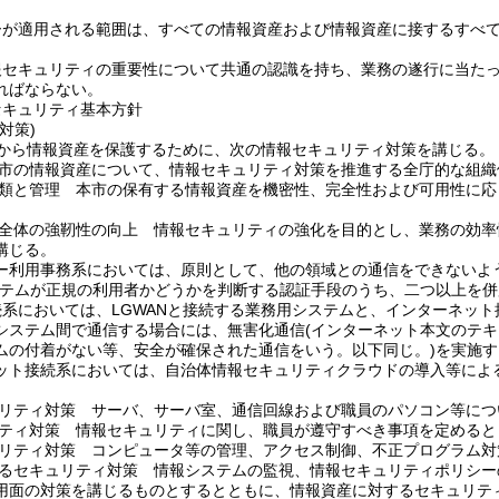
ーが適用される範囲は、すべての情報資産および情報資産に接するすべ
報セキュリティの重要性について共通の認識を持ち、業務の遂行に当た
ればならない。
セキュリティ基本方針
対策)
から情報資産を保護するために、次の情報セキュリティ対策を講じる。
市の情報資産について、情報セキュリティ対策を推進する全庁的な組織
類と管理 本市の保有する情報資産を機密性、完全性および可用性に応
全体の強靭性の向上 情報セキュリティの強化を目的とし、業務の効率
講じる。
ー利用事務系においては、原則として、他の領域との通信をできないよ
ステムが正規の利用者かどうかを判断する認証手段のうち、二つ以上を併
接続系においては、LGWANと接続する業務用システムと、インターネッ
システム間で通信する場合には、無害化通信
(インターネット本文のテ
ムの付着がない等、安全が確保された通信をいう。以下同じ。)
を実施す
ット接続系においては、自治体情報セキュリティクラウドの導入等によ
リティ対策 サーバ、サーバ室、通信回線および職員のパソコン等につ
ティ対策 情報セキュリティに関し、職員が遵守すべき事項を定めると
リティ対策 コンピュータ等の管理、アクセス制御、不正プログラム対
るセキュリティ対策 情報システムの監視、情報セキュリティポリシー
用面の対策を講じるものとするとともに、情報資産に対するセキュリテ