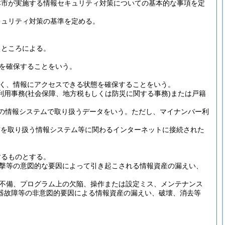
本市が実施する情報セキュリティ対策についての基本的な事項を定
キュリティ対策の基準を定める。
るところによる。
を確保することをいう。
く、情報にアクセスできる状態を確保することをいう。
利用事務
(社会保障、地方税もしくは防災に関する事務)
または戸籍
の情報システムで取り扱うデータをいう。
ただし、マイナンバー利
信を取り扱う情報システム等に関わるインターネットに接続された
するものとする。
撃等の意図的な要因によって引き起こされる情報資産の漏えい、
不備、プログラム上の欠陥、操作または設定ミス、メンテナンス
器故障等の非意図的要因による情報資産の漏えい、破壊、消去等