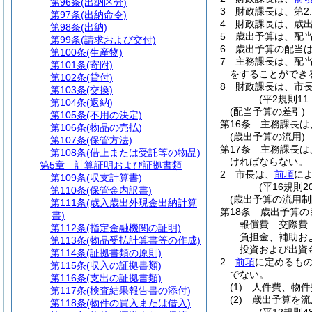
第96条
(出納区分)
3
財政課長は、第2
第97条
(出納命令)
4
財政課長は、歳
第98条
(出納)
5
歳出予算は、配
第99条
(請求および交付)
6
歳出予算の配当
第100条
(生産物)
7
主務課長は、配
第101条
(寄附)
をすることができ
第102条
(貸付)
8
財政課長は、市
第103条
(交換)
(平2規則1
第104条
(返納)
(配当予算の差引)
第105条
(不用の決定)
第16条
主務課長は
第106条
(物品の売払)
(歳出予算の流用)
第107条
(保管方法)
第17条
主務課長は
第108条
(借上または受託等の物品)
ければならない。
第5章
計算証明および証拠書類
2
市長は、
前項
に
第109条
(収支計算書)
(平16規則
第110条
(保管金内訳書)
(歳出予算の流用制
第111条
(歳入歳出外現金出納計算
第18条
歳出予算の
書)
報償費 交際費
第112条
(指定金融機関の証明)
負担金、補助お
第113条
(物品受払計算書等の作成)
投資および出資
第114条
(証拠書類の原則)
2
前項
に定めるも
第115条
(収入の証拠書類)
でない。
第116条
(支出の証拠書類)
(1)
人件費、物件
第117条
(検査結果報告書の添付)
(2)
歳出予算を流
第118条
(物件の買入または借入)