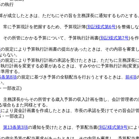
算の執行
算が成立したときは、ただちにその旨を主務課長に通知するものとする
、常に予算現計を把握するため、予算現計簿
(
別記様式第6号
)
を整備しな
、その所管にかかる予算について、予算執行計画書
(
別記様式第7号
)
を作
項
の規定により予算執行計画書の提出があったときは、その内容を審査
ならない。
項
の規定により予算執行計画の承認を受けたときは、ただちに主務課長
算執行計画を変更する必要があるときは、すみやかに予算執行計画
(変更)
を準用する。
5条第8項
の規定に基づき予算の全額配当を行おうとするときは、
前4項
い。
1・一部改正)
、主務課長からその所管する歳入予算の収入計画を徴し、会計管理者の
る場合もまた同様とする。
項
により資金計画書を作成したときは、市長の承認を受けてその旨会計
36・一部改正)
、
第13条第3項
の通知を受けたときは、予算配当書
(
別記様式第9号
)
によ
。
項
の歳出予算の配当要求があったときは、その内容を審査し、予算配当