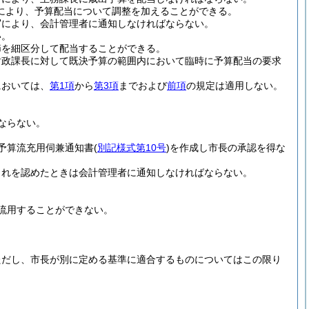
績により、予算配当について調整を加えることができる。
写により、会計管理者に通知しなければならない。
い。
節を細区分して配当することができる。
財政課長に対して既決予算の範囲内において臨時に予算配当の要求
においては、
第1項
から
第3項
までおよび
前項
の規定は適用しない。
ならない。
予算流充用伺兼通知書
(
別記様式第10号
)
を作成し市長の承認を得な
これを認めたときは会計管理者に通知しなければならない。
流用することができない。
ただし、市長が別に定める基準に適合するものについてはこの限り