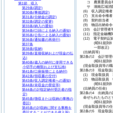
コ
農業委員会
第1節
収入
サ
湖南広域消
第29条
(調定)
(6)
収入調定権者
第30条
(事後調定)
(7)
支出命令権者
第31条
(分納金の調定)
(8)
契約担当者 
第32条
(調定の変更)
(9)
物品出納命令
第33条
(納入の通知)
(10)
会計管理者
第34条
(口頭による納入の通知)
(11)
指定金融機
第35条
(公告による納入の通知)
(12)
電子契約記
第36条
(通知書の再発行)
(昭61規則
第37条
一部改正)
第38条
(収納)
(出納員等)
第39条
(直接収納および現金の払
第2条の2
会計管理
込)
(昭61規則
第40条
(歳入の納付に使用できる
(現金取扱員等の職
小切手の種類および支払地)
第2条の3
現金取扱
第41条
(口座振替による納付)
(1)
現金取扱員 
第42条
(領収書の交付)
(2)
物品取扱員 
第43条
(収入調定権者への通知)
(昭61規則8
第44条
(未収金の督促等)
(出納員の任命)
第44条の2
(指定納付受託者の指
第2条の4
出納員の
定)
命ぜられたものと
第45条
(徴収または収納の事務の
(昭61規則8
委託)
(現金取扱員等の任
第45条の2
(収納に関する事務を
第2条の5
現金取扱
委託することができる歳入等)