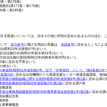
8条～第176条)
償責任
(第177条～第179条)
80条～第185条)
関する取扱いについては、法令その他に特別の定めがあるもののほか、
おいて、
次の各号
に掲げる用語の意義は、
当該各号
に定めるところによ
法
(昭和22年法律第67号)
をいう。
自治法施行令
(昭和22年政令第16号)
をいう。
方自治法施行規則
(昭和22年内務省令第29号)
をいう。
15条に定める予算をいう。
の者をいう。
分掌規則
(昭和51年規則第2号。以下「分掌規則」という。)
第4条第1項
4条第2項
に定める出先機関のうち発達支援センター発達支援課長、地域
管理者の補助組織に関する規則
(昭和39年規則第8号)
第1条
に定める課の
事務所処務規則
(昭和63年規則第3号)
第2条
に定める課の長
総務課長
委員会事務局組織規則
(昭和39年教育委員会規則第1号)
第2条
に定める課
員会書記次長
務局長
上席事務職員