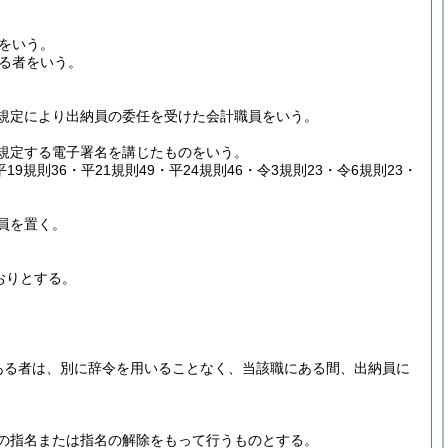
をいう。
る者をいう。
の規定により出納員の委任を受けた会計職員をいう。
。
に規定する電子署名を講じたものをいう。
平19規則36・平21規則49・平24規則46・令3規則23・令6規則23・
員を置く。
おりとする。
ある者は、別に辞令を用いることなく、当該職にある間、出納員に
の指名または指名の解除をもって行うものとする。