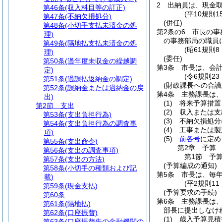
2
出納員は、現金
第46条
(収入科目等の訂正)
(平10規則1
第47条
(不納欠損処分)
(併任)
第48条
(小切手支払未済金の処
第2条の6
市長の事
理)
の事務部局の職員
第49条
(隔地払支払未済金の処
(昭61規則8
理)
(委任)
第50条
(過年度未収金の繰越調
第3条
市長は、会
定)
(令6規則23
第51条
(過誤払返納金の調定)
(財政課長への合議
第52条
(誤納金または過納金の戻
第4条
主務課長は
出)
(1)
将来予算措置
第2節
支出
(2)
収入または支
第53条
(支出負担行為)
(3)
不納欠損処分
第54条
(支出負担行為の調査事
(4)
工事または製
項)
(5)
前各号
に定め
第55条
(支出命令)
第2章
予算
第56条
(支出の調査事項)
第1節
予
第57条
(支出の方法)
(予算編成の通知)
第58条
(小切手の種類および記
第5条
市長は、毎年
載)
(平2規則1
第59条
(現金支払)
(予算要求の手続)
第60条
第6条
主務課長は
第61条
(隔地払)
部長に提出しなけ
第62条
(口座振替)
(1)
歳入予算見積
第63条
(口座振替先の金融機関の