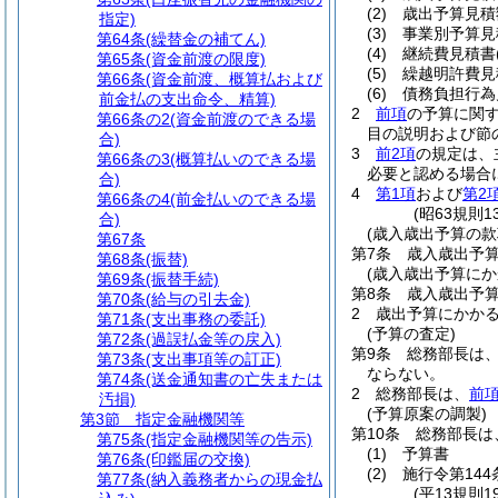
(2)
歳出予算見積
指定)
(3)
事業別予算見
第64条
(繰替金の補てん)
(4)
継続費見積書
第65条
(資金前渡の限度)
(5)
繰越明許費見
第66条
(資金前渡、概算払および
(6)
債務負担行為
前金払の支出命令、精算)
2
前項
の予算に関
第66条の2
(資金前渡のできる場
目の説明および節
合)
3
前2項
の規定は、
第66条の3
(概算払いのできる場
必要と認める場合
合)
4
第1項
および
第2
第66条の4
(前金払いのできる場
(昭63規則
合)
(歳入歳出予算の款
第67条
第7条
歳入歳出予
第68条
(振替)
(歳入歳出予算にか
第69条
(振替手続)
第8条
歳入歳出予
第70条
(給与の引去金)
2
歳出予算にかか
第71条
(支出事務の委託)
(予算の査定)
第72条
(過誤払金等の戻入)
第9条
総務部長は
第73条
(支出事項等の訂正)
ならない。
第74条
(送金通知書の亡失または
2
総務部長は、
前
汚損)
(予算原案の調製)
第3節
指定金融機関等
第10条
総務部長は
第75条
(指定金融機関等の告示)
(1)
予算書
第76条
(印鑑届の交換)
(2)
施行令第14
第77条
(納入義務者からの現金払
(平13規則