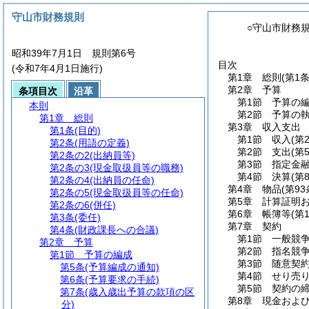
守山市財務規則
○守山市財務
昭和39年7月1日 規則第6号
目次
(令和7年4月1日施行)
第1章
総則
(第1
第2章
予算
条項目次
沿革
第1節
予算の
本則
第2節
予算の
第1章
総則
第3章
収入支出
第1条
(目的)
第1節
収入
(第
第2条
(用語の定義)
第2節
支出
(第
第2条の2
(出納員等)
第3節
指定金
第2条の3
(現金取扱員等の職務)
第4節
決算
(第
第2条の4
(出納員の任命)
第4章
物品
(第93
第2条の5
(現金取扱員等の任命)
第5章
計算証明
第2条の6
(併任)
第6章
帳簿等
(第
第3条
(委任)
第7章
契約
第4条
(財政課長への合議)
第1節
一般競
第2章
予算
第2節
指名競
第1節
予算の編成
第3節
随意契
第5条
(予算編成の通知)
第4節
せり売
第6条
(予算要求の手続)
第5節
契約の
第7条
(歳入歳出予算の款項の区
第8章
現金およ
分)