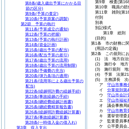
第9章
検査
(第16
第8条
(歳入歳出予算にかかる目
第10章
職員の賠
節の区分)
第11章
雑則
(第1
第9条
(予算の査定)
付則
第10条
(予算原案の調製)
別表
第2節
予算の執行
別記様式
第11条
(予算成立の通知)
第1章
総則
第12条
(予算の把握)
(目的)
第13条
(予算の執行計画)
第1条
市の財務に
第14条
(資金計画)
(用語の定義)
第15条
(歳出予算の配当)
第2条
この規則に
第16条
(配当予算の差引)
(1)
法 地方自治
第17条
(歳出予算の流用)
(2)
施行令 地方
第18条
(歳出予算の流用制限)
(3)
施行規則 地
第19条
(予備費の充当)
(4)
予算 法第2
第20条
(弾力条項の適用)
(5)
主務課長 次
第21条
(流用等による歳出予算の
ア
守山市事務
配当)
イ
分掌規則第
第22条
(繰越明許費の繰越手続)
ウ
守山市会計
第23条
(事故繰越の手続)
エ
守山市福祉
第24条
(継続費繰越計画書)
オ
議会事務局
第25条
(継続費精算報告書)
カ
守山市教育
第26条
(繰越明許費繰越計算書)
キ
選挙管理委
第27条
(事故繰越計算書)
ク
監査委員事
第28条
(一時借入金の借入れ)
ケ
公平委員会
第3章
収入支出