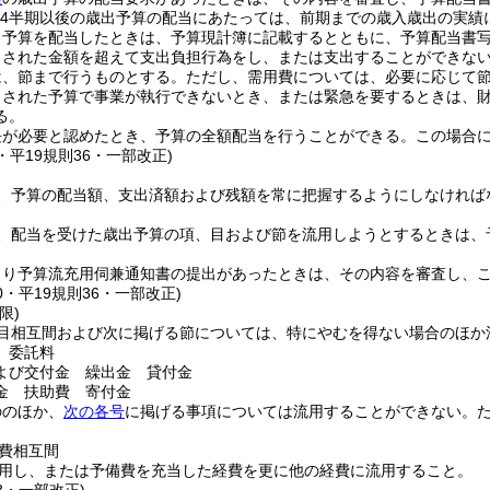
.4半期以後の歳出予算の配当にあたっては、前期までの歳入歳出の実
出予算を配当したときは、予算現計簿に記載するとともに、予算配当書
当された金額を超えて支出負担行為をし、または支出することができな
は、節まで行うものとする。
ただし、需用費については、必要に応じて
当された予算で事業が執行できないとき、または緊急を要するときは、
る。
長が必要と認めたとき、予算の全額配当を行うことができる。
この場合
1・平19規則36・一部改正)
、予算の配当額、支出済額および残額を常に把握するようにしなければ
、配当を受けた歳出予算の項、目および節を流用しようとするときは、
より予算流充用伺兼通知書の提出があったときは、その内容を審査し、
20・平19規則36・一部改正)
限)
目相互間および次に掲げる節については、特にやむを得ない場合のほか
 委託料
よび交付金 繰出金 貸付金
金 扶助費 寄付金
ののほか、
次の各号
に掲げる事項については流用することができない。
費相互間
用し、または予備費を充当した経費を更に他の経費に流用すること。