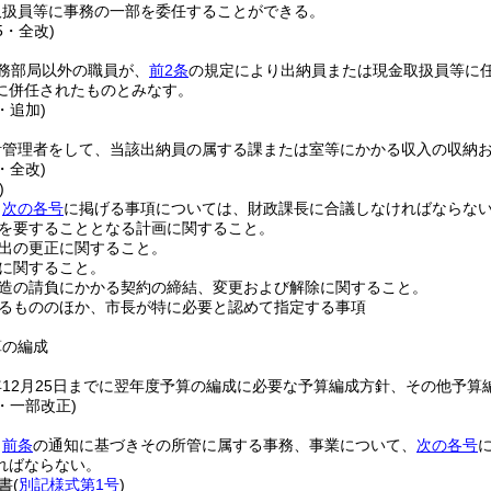
取扱員等に事務の一部を委任することができる。
5・全改)
務部局以外の職員が、
前2条
の規定により出納員または現金取扱員等に
に併任されたものとみなす。
・追加)
計管理者をして、当該出納員の属する課または室等にかかる収入の収納
・全改)
)
、
次の各号
に掲げる事項については、財政課長に合議しなければならな
を要することとなる計画に関すること。
出の更正に関すること。
に関すること。
造の請負にかかる契約の締結、変更および解除に関すること。
るもののほか、市長が特に必要と認めて指定する事項
算の編成
12月25日までに翌年度予算の編成に必要な予算編成方針、その他予
1・一部改正)
、
前条
の通知に基づきその所管に属する事務、事業について、
次の各号
ればならない。
書
(
別記様式第1号
)