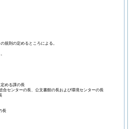
この規則の定めるところによる。
る。
に定める課の長
総合センターの長、公文書館の長および環境センターの長
長
の長