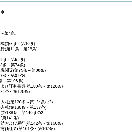
規則
条～第4条)
編成
(第5条～第10条)
執行
(第11条～第28条)
29条～第52条)
53条～第74条)
融機関等
(第75条～第88条)
89条～第92条)
条～第108条)
および証拠書類
(第109条～第120条)
121条～第125条)
争入札
(第126条～第134条の3)
争入札
(第135条～第137条)
約
(第138条～第140条の2)
り
(第141条)
締結および履行
(第142条～第160条)
び有価証券
(第161条～第167条)