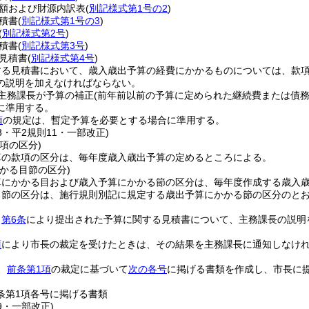
額および財源内訳表
(
別記様式第1号の2
)
積書
(
別記様式第1号の3
)
(
別記様式第2号
)
積書
(
別記様式第3号
)
見積書
(
別記様式第4号
)
する見積書において、歳入歳出予算の経費にかかるものについては、款
の説明を加えなければならない。
主務課長が予算の補正
(前年前以前の予算に定められた継続費または債
に準用する。
項
の規定は、暫定予算を必要とする場合に準用する。
13・平2規則11・一部改正)
項の区分)
算の款項の区分は、毎年度歳入歳出予算の定めるところによる。
かる目節の区分)
算にかかる目および歳入予算にかかる節の区分は、毎年度作成する歳入
る節の区分は、施行規則別記に規定する歳出予算にかかる節の区分のと
、
第6条
により提出された予算に関する見積書について、主務課長の説明
項
により市長の裁定を受けたときは、その結果を主務課長に通知しなけ
、
前条第1項
の裁定に基づいて
次の各号
に掲げる書類を作成し、市長に
4条第1項各号に掲げる書類
19・一部改正)