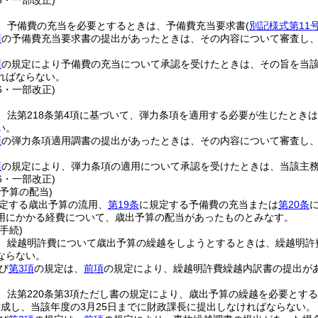
48・一部改正)
、予備費の充当を必要とするときは、予備費充当要求書
(
別記様式第11
項
の予備費充当要求書の提出があったときは、その内容について審査し
項
の規定により予備費の充当について承認を受けたときは、その旨を当
ればならない。
36・一部改正)
、法第218条第4項に基づいて、弾力条項を適用する必要が生じたとき
い。
項
の弾力条項適用調書の提出があったときは、その内容について審査し
項
の規定により、弾力条項の適用について承認を受けたときは、当該主
36・一部改正)
予算の配当)
定する歳出予算の流用、
第19条
に規定する予備費の充当または
第20条
用にかかる経費について、歳出予算の配当があったものとみなす。
手続)
、繰越明許費について歳出予算の繰越をしようとするときは、繰越明許
ならない。
び
第3項
の規定は、
前項
の規定により、繰越明許費繰越内訳書の提出が
、法第220条第3項ただし書の規定により、歳出予算の繰越を必要とす
成し、当該年度の3月25日までに財政課長に提出しなければならない。