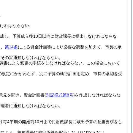
。
ければならない。
成し、予算成立後10日以内に財政課長に提出しなければならな
し、
第14条
による資金計画等により必要な調整を加えて、市長の承
にその旨通知しなければならない。
調書により変更の手続をしなければならない。
この場合において
の規定にかかわらず、別に予算の執行計画を定め、市長の承認を受
意見を聞き、資金計画書
(
別記様式第8号
)
を作成しなければならな
管理者に通知しなければならない。
り毎4半期の開始前10日までに財政課長に歳出予算の配当要求をし
書により、主務課長に歳出予算を配当しなければならない。