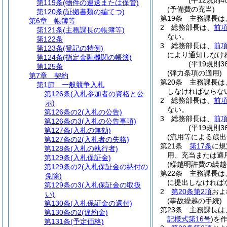
(平12規則
第119条
(物件の運送または保管)
(予備費の充当)
第120条
(証拠書類の編てつ)
第19条
主務課長は
第6章
帳簿等
2
総務部長は、
前
第121条
(主務課長の帳簿等)
ない。
第122条
3
総務部長は、
前
第123条
(登記の特例)
により通知しなけ
第124条
(指定金融機関の帳簿)
(平19規則
第125条
(弾力条項の適用)
第7章
契約
第20条
主務課長は
第1節
一般競争入札
しなければならな
第126条
(入札参加者の資格と公
2
総務部長は、
前
示)
ない。
第126条の2
(入札の公告)
3
総務部長は、
前
第126条の3
(入札の公告事項)
(平19規則
第127条
(入札の無効)
(流用等による歳出
第127条の2
(入札者の失格)
第21条
第17条
に規
第128条
(入札の執行者)
用、充当または適
第129条
(入札保証金)
(繰越明許費の繰越
第129条の2
(入札保証金の納付の
第22条
主務課長は
免除)
に提出しなければ
第129条の3
(入札保証金の取扱
2
第20条第2項
およ
い)
(事故繰越の手続)
第130条
(入札保証金の還付)
第23条
主務課長は
第130条の2
(違約金)
記様式第16号
)
を作
第131条
(予定価格)