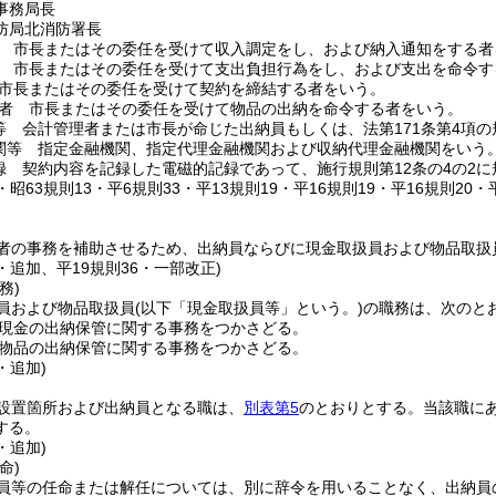
事務局長
防局北消防署長
 市長またはその委任を受けて収入調定をし、および納入通知をする者
 市長またはその委任を受けて支出負担行為をし、および支出を命令す
市長またはその委任を受けて契約を締結する者をいう。
者 市長またはその委任を受けて物品の出納を命令する者をいう。
等 会計管理者または市長が命じた出納員もしくは、法第171条第4項
関等 指定金融機関、指定代理金融機関および収納代理金融機関をいう
録 契約内容を記録した電磁的記録であって、施行規則第12条の4の2
8・昭63規則13・平6規則33・平13規則19・平16規則19・平16規則20・
者の事務を補助させるため、出納員ならびに現金取扱員および物品取扱
8・追加、平19規則36・一部改正)
務)
員および物品取扱員
(以下「現金取扱員等」という。)
の職務は、次のと
現金の出納保管に関する事務をつかさどる。
物品の出納保管に関する事務をつかさどる。
・追加)
設置箇所および出納員となる職は、
別表第5
のとおりとする。
当該職に
する。
・追加)
命)
員等の任命または解任については、別に辞令を用いることなく、出納員