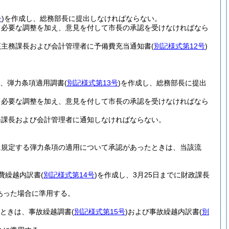
号
)
を作成し、総務部長に提出しなければならない。
、必要な調整を加え、意見を付して市長の承認を受けなければなら
該主務課長および会計管理者に予備費充当通知書
(
別記様式第12号
)
は、弾力条項適用調書
(
別記様式第13号
)
を作成し、総務部長に提出
、必要な調整を加え、意見を付して市長の承認を受けなければなら
務課長および会計管理者に通知しなければならない。
に規定する弾力条項の適用について承認があったときは、当該流
費繰越内訳書
(
別記様式第14号
)
を作成し、3月25日までに財政課長
あった場合に準用する。
るときは、事故繰越調書
(
別記様式第15号
)
および事故繰越内訳書
(
別