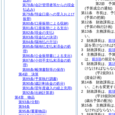
込み)
第2節
予
第78条
(会計管理者等からの現金
(予算成立の通知)
払込み)
第11条
市長は、予
第79条
(預金口座への受入および
(予算の把握)
振替)
第12条
財政課長は
第80条
(口座振替による収納)
(予算の執行計画)
第81条
(口座振替による支出)
第13条
主務課長は
第82条
(現金の支払)
い。
第83条
(現金払の決済)
2
財政課長は、
前
第84条
(隔地払の方法)
認を受けなければ
第85条
(隔地払支払未済金の処
3
財政課長は、
前
理)
4
主務課長は、予
第86条
(公金振替書による支出)
は、
前3項
の規定
第87条
(小切手支払未済金の処
5
財政課長は、
第1
理)
けなければならな
第88条
(帳簿書類等の保存)
(平2規則1
第4節
決算
(資金計画)
第89条
(予算執行調書)
第14条
財政課長は
第90条
(歳計剰余金の処分)
い。
これを変更す
第91条
(翌年度歳入の繰上充用)
2
財政課長は、
前
第92条
(出納計算表)
(平19規則
第4章
物品
(歳出予算の配当)
第93条
(分類)
第15条
主務課長は
第94条
なければならない
第95条
(重要物品)
2
財政課長は、
前