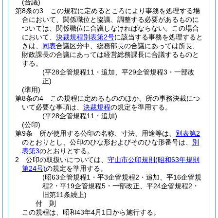
(合議)
第8条の3
この規程に定めるところにより事務を処理する場
合において、関係職位と協議、調整する必要があるものに
ついては、関係職位に合議しなければならない。
この場合
において、
決裁規程別表第2号
に該当する事務を処理すると
きは、
同表
合議区分中、総務部長の合議にあっては所長、
財政課長の合議にあっては経営総務課長に合議するものと
する。
(平28企管規程11・追加、平29企管規程3・一部改
正)
(準用)
第8条の4
この規程に定めるもののほか、所の事務決裁につ
いて必要な事項は、
決裁規程
の規定を準用する。
(平28企管規程11・追加)
(公印)
第9条
所が使用する公印の名称、寸法、用途等は、
別表第2
のとおりとし、公印のひな形およびそのひな形番号は、
別
表第3
のとおりとする。
2
公印の取扱いについては、
守山市公印規則
(昭和63年規則
第24号)
の規定を準用する。
(昭63企管規程1・平3企管規程2・追加、平16企管規
程2・平19企管規程5・一部改正、平24企管規程2・
旧第11条繰上)
付
則
この規程は、昭和43年4月1日から施行する。