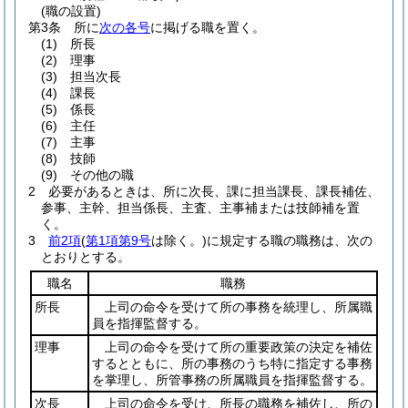
(職の設置)
第3条
所に
次の各号
に掲げる職を置く。
(1)
所長
(2)
理事
(3)
担当次長
(4)
課長
(5)
係長
(6)
主任
(7)
主事
(8)
技師
(9)
その他の職
2
必要があるときは、所に次長、課に担当課長、課長補佐、
参事、主幹、担当係長、主査、主事補または技師補を置
く。
3
前2項
(
第1項第9号
は除く。)
に規定する職の職務は、次の
とおりとする。
職名
職務
所長
上司の命令を受けて所の事務を統理し、所属職
員を指揮監督する。
理事
上司の命令を受けて所の重要政策の決定を補佐
するとともに、所の事務のうち特に指定する事務
を掌理し、所管事務の所属職員を指揮監督する。
次長
上司の命令を受け、所長の職務を補佐し、所の