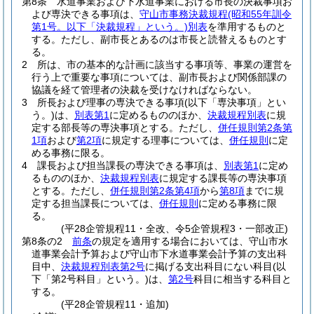
第8条
水道事業および下水道事業における市長の決裁事項お
よび専決できる事項は、
守山市事務決裁規程
(昭和55年訓令
第1号。以下「決裁規程」という。)
別表
を準用するものと
する。
ただし、副市長とあるのは市長と読替えるものとす
る。
2
所は、市の基本的な計画に該当する事項等、事業の運営を
行う上で重要な事項については、副市長および関係部課の
協議を経て管理者の決裁を受けなければならない。
3
所長および理事の専決できる事項
(以下「専決事項」とい
う。)
は、
別表第1
に定めるもののほか、
決裁規程別表
に規
定する部長等の専決事項とする。
ただし、
併任規則第2条第
1項
および
第2項
に規定する理事については、
併任規則
に定
める事務に限る。
4
課長および担当課長の専決できる事項は、
別表第1
に定め
るもののほか、
決裁規程別表
に規定する課長等の専決事項
とする。
ただし、
併任規則第2条第4項
から
第8項
までに規
定する担当課長については、
併任規則
に定める事務に限
る。
(平28企管規程11・全改、令5企管規程3・一部改正)
第8条の2
前条
の規定を適用する場合においては、守山市水
道事業会計予算および守山市下水道事業会計予算の支出科
目中、
決裁規程別表第2号
に掲げる支出科目にない科目
(以
下「第2号科目」という。)
は、
第2号
科目に相当する科目と
する。
(平28企管規程11・追加)