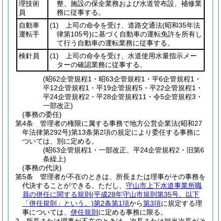
理技術
整、施設の保全業務および水道管布設、補修業
員
務に従事する。
自動車
(1)
上司の命令を受け、道路交通法
(昭和35年法
運転手
律第105号)
に基づく自動車の運転免許を所有し
て行う自動車の運転業務に従事する。
検針員
(1)
上司の命令を受け、水道使用水量指示メー
ターの確認業務に従事する。
(昭62企管規程1・昭63企管規程1・平6企管規程1・
平12企管規程1・平19企管規程5・平22企管規程1・
平24企管規程2・平28企管規程11・令5企管規程3・
一部改正)
(事務の委任)
第4条
管理者の権限に属する事務で地方公営企業法
(昭和27
年法律第292号)
第13条第2項の規定により委任する事務に
ついては、別に定める。
(昭63企管規程1・一部改正、平24企管規程2・旧第6
条繰上)
(事務の代決)
第5条
管理者が不在のときは、所長または理事がその事務を
代決することができる。
ただし、
守山市上下水道事業所職
員の併任に関する規則
(平成28年守山市規則第35号。以下
「併任規則」という。)
第2条第1項
から
第3項
に規定する理
事については、
併任規則
に定める事務に限る。