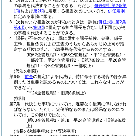
2
所長または理事が不在のときは、次長または担当次長がそ
の事務を代決することができる。
ただし、
併任規則第2条第
1項
および
第2項
に規定する担当次長については、
併任規則
に定める事務に限る。
3
次長および担当次長が不在のときは、課長
(
併任規則第2条
第4項
から
第8項
に規定する担当課長を含む。以下同じ)
がそ
の事務を代決することができる。
4
課長が不在のときは、課に属する課長補佐、参事、係長、
主幹、担当係長および主査のうちからあらかじめ上司が指
定する順位に従い、当該事務を代決するものとする。
(昭62企管規程1・昭63企管規程1・平12企管規程1・
一部改正、平24企管規程2・旧第7条繰上、平28企管
規程11・令5企管規程3・一部改正)
(代決の制限)
第6条
前条
の規定による代決は、特に命令する場合のほか異
例または重要と認めるものについては、これをなすことが
できない。
(平24企管規程2・旧第8条繰上)
(後閲)
第7条
代決した事項については、遅滞なく後閲に供しなけれ
ばならない。
ただし、定例的なものまたは軽易なものにつ
いては、この限りではない。
(昭63企管規程1・追加、平24企管規程2・旧第9条繰
上)
(市長の決裁事項および専決事項)