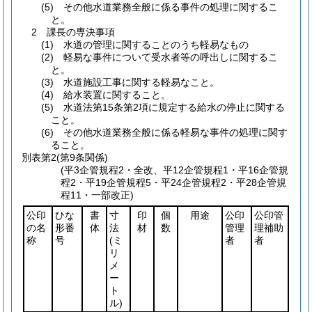
(5) その他水道業務全般に係る事件の処理に関するこ
と。
2 課長の専決事項
(1) 水道の管理に関することのうち軽易なもの
(2) 軽易な事件について受水者等の呼出しに関するこ
と。
(3) 水道施設工事に関する軽易なこと。
(4) 給水装置に関すること。
(5) 水道法第15条第2項に規定する給水の停止に関する
こと。
(6) その他水道業務全般に係る軽易な事件の処理に関す
ること。
別表第2
(第9条関係)
(平3企管規程2・全改、平12企管規程1・平16企管規
程2・平19企管規程5・平24企管規程2・平28企管規
程11・一部改正)
公印
ひな
書
寸
印
個
用途
公印
公印管
の名
形番
体
法
材
数
管理
理補助
称
号
(ミ
者
者
リ
メ
ー
ト
ル)