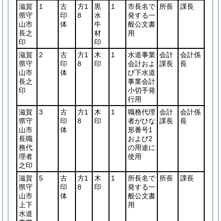
滋賀
1
古
方1
黒
1
市長名で
所長
課長
県守
印
8
水
発する一
山市
体
牛
般公文書
長之
材
用
印
印
滋賀
2
古
方1
木
1
水道事業
会計
会計係
県守
印
8
印
会計およ
課長
長
山市
体
び下水道
長之
事業会計
印
小切手発
行用
滋賀
3
古
方1
木
1
職務代理
会計
会計係
県守
印
8
印
者がひな
課長
長
山市
体
形番号1
長職
および2
務代
の用途に
理者
使用
之印
滋賀
5
古
方1
木
1
所長名で
所長
課長
県守
印
8
印
発する一
山市
体
般公文書
上下
用
水道