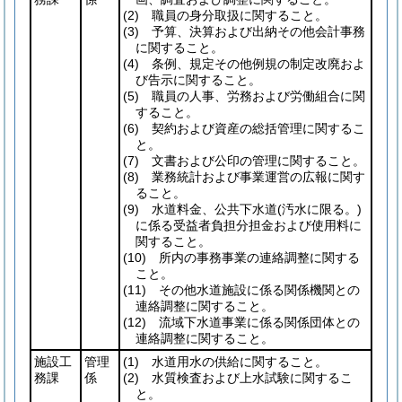
(2)
職員の身分取扱に関すること。
(3)
予算、決算および出納その他会計事務
に関すること。
(4)
条例、規定その他例規の制定改廃およ
び告示に関すること。
(5)
職員の人事、労務および労働組合に関
すること。
(6)
契約および資産の総括管理に関するこ
と。
(7)
文書および公印の管理に関すること。
(8)
業務統計および事業運営の広報に関す
ること。
(9)
水道料金、公共下水道
(汚水に限る。)
に係る受益者負担分担金および使用料に
関すること。
(10)
所内の事務事業の連絡調整に関する
こと。
(11)
その他水道施設に係る関係機関との
連絡調整に関すること。
(12)
流域下水道事業に係る関係団体との
連絡調整に関すること。
施設工
管理
(1)
水道用水の供給に関すること。
務課
係
(2)
水質検査および上水試験に関するこ
と。