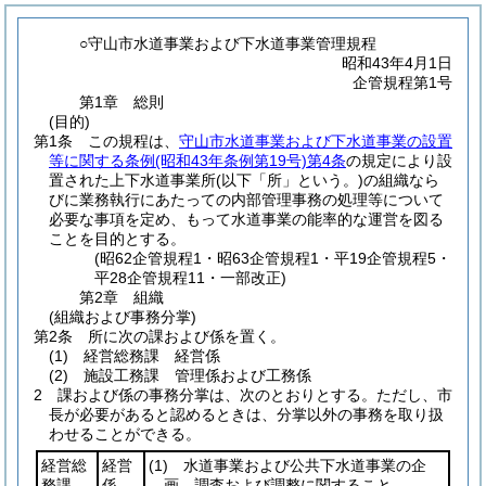
○守山市水道事業および下水道事業管理規程
昭和43年4月1日
企管規程第1号
第1章
総則
(目的)
第1条
この規程は、
守山市水道事業および下水道事業の設置
等に関する条例
(昭和43年条例第19号)
第4条
の規定により設
置された上下水道事業所
(以下「所」という。)
の組織なら
びに業務執行にあたっての内部管理事務の処理等について
必要な事項を定め、もって水道事業の能率的な運営を図る
ことを目的とする。
(昭62企管規程1・昭63企管規程1・平19企管規程5・
平28企管規程11・一部改正)
第2章
組織
(組織および事務分掌)
第2条
所に次の課および係を置く。
(1)
経営総務課 経営係
(2)
施設工務課 管理係および工務係
2
課および係の事務分掌は、次のとおりとする。
ただし、市
長が必要があると認めるときは、分掌以外の事務を取り扱
わせることができる。
経営総
経営
(1)
水道事業および公共下水道事業の企
務課
係
画、調査および調整に関すること。