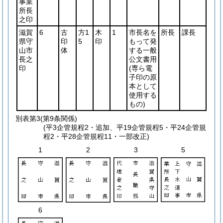
事業
所長
之印
滋賀
6
古
方1
木
1
市長名を
所長
課長
県守
印
5
印
もって発
山市
体
する一般
長之
公文書用
印
(専ら電
子印の原
本として
使用する
もの)
別表第3
(第9条関係)
(平3企管規程2・追加、平19企管規程5・平24企管規
程2・平28企管規程11・一部改正)
1
2
3
5
6